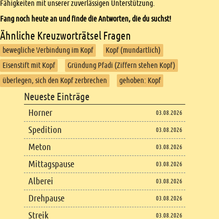
Fähigkeiten mit unserer zuverlässigen Unterstützung.
Fang noch heute an und finde die Antworten, die du suchst!
Ähnliche Kreuzworträtsel Fragen
bewegliche Verbindung im Kopf
Kopf (mundartlich)
Eisenstift mit Kopf
Gründung Pfadi (Ziffern stehen Kopf)
überlegen, sich den Kopf zerbrechen
gehoben: Kopf
Footer
Neueste Einträge
Footer content
Horner
03.08.2026
Spedition
03.08.2026
Meton
03.08.2026
Mittagspause
03.08.2026
Alberei
03.08.2026
Drehpause
03.08.2026
Streik
03.08.2026