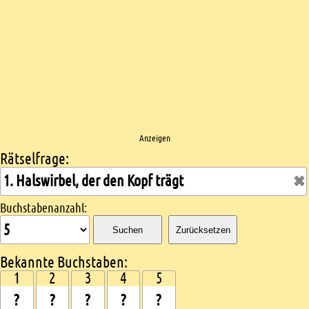
Anzeigen
Rätselfrage:
Kreuzworträtsel suchen
Buchstabenanzahl:
Suchen
Zurücksetzen
Bekannte Buchstaben:
1
2
3
4
5