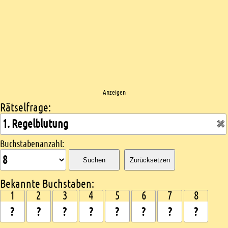
Anzeigen
Rätselfrage:
Kreuzworträtsel suchen
Buchstabenanzahl:
Suchen
Zurücksetzen
Bekannte Buchstaben:
1
2
3
4
5
6
7
8