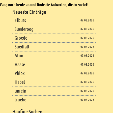
Fang noch heute an und finde die Antworten, die du suchst!
Footer
Neueste Einträge
Footer content
Elburs
07.08.2026
Suederoog
07.08.2026
Groede
07.08.2026
Suedfall
07.08.2026
Aton
07.08.2026
Haase
07.08.2026
Phlox
07.08.2026
Habel
07.08.2026
unrein
07.08.2026
truebe
07.08.2026
Häufige Suchen