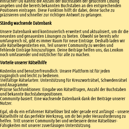
einfacher! Du kannst die Anzahl der Buchstaben der gesuchten Lösung
angeben und die bereits bekannten Buchstaben an den entsprechenden
Positionen eintragen. Diese Funktion hilft dir dabei, deine Suche zu
präzisieren und schneller zur richtigen Antwort zu gelangen.
Ständig wachsende Datenbank
Unsere Datenbank wird kontinuierlich erweitert und aktualisiert, um dir die
neuesten und genauesten Lösungen zu bieten. Obwohl sie bereits sehr
umfangreich ist, gibt es immer Raum für neue Einträge. Deshalb laden wir
alle Rätselbegeisterten ein, Teil unserer Community zu werden und
fehlende Einträge hinzuzufügen. Deine Beiträge helfen uns, das Lexikon
noch umfassender und nützlicher für alle zu machen.
Vorteile unserer Rätselhilfe
Kostenlos und benutzerfreundlich: Unsere Plattform ist für jeden
zugänglich und leicht zu bedienen.
Vielfältige Rätselarten: Unterstützung für Kreuzworträtsel, Schwedenrätsel
und Anagramme.
Präzise Suchfunktionen: Eingabe von Rätselfragen, Anzahl der Buchstaben
und bekannte Buchstabenpositionen.
Community-basiert: Eine wachsende Datenbank dank der Beiträge unserer
Nutzer.
Egal, ob du ein erfahrener Rätsellöser bist oder gerade erst anfängst – unsere
Rätselhilfe ist das perfekte Werkzeug, um dir bei jeder Herausforderung zu
helfen. Tritt unserer Community bei und verbessere deine Rätsellöser-
Fähigkeiten mit unserer zuverlässigen Unterstützung.