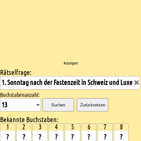
Anzeigen
Rätselfrage:
Kreuzworträtsel suchen
Buchstabenanzahl:
Suchen
Zurücksetzen
Bekannte Buchstaben:
1
2
3
4
5
6
7
8