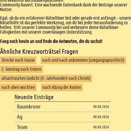
und bekannte Buchstabenpositionen.
Community-basiert: Eine wachsende Datenbank dank der Beiträge unserer
Nutzer.
Egal, ob du ein erfahrener Rätsellöser bist oder gerade erst anfängst – unsere
Rätselhilfe ist das perfekte Werkzeug, um dir bei jeder Herausforderung zu
helfen. Tritt unserer Community bei und verbessere deine Rätsellöser-
Fähigkeiten mit unserer zuverlässigen Unterstützung.
Fang noch heute an und finde die Antworten, die du suchst!
Ähnliche Kreuzworträtsel Fragen
Strecke nach Hause
nach und nach ankommen (umgangssprachlich)
2. Sonntag nach Ostern
altsächsisches Gedicht (9. Jahrhundert nach Christi)
nach oben wuchten
nach Abzug der Kosten
Footer
Neueste Einträge
Footer content
Baumkrone
08.08.2026
Ag
08.08.2026
Team
08.08.2026