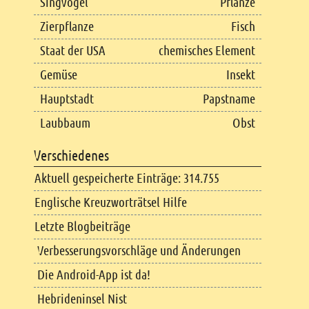
Singvogel
Pflanze
Zierpflanze
Fisch
Staat der USA
chemisches Element
Gemüse
Insekt
Hauptstadt
Papstname
Laubbaum
Obst
Verschiedenes
Aktuell gespeicherte Einträge: 314.755
Englische Kreuzworträtsel Hilfe
Letzte Blogbeiträge
Verbesserungsvorschläge und Änderungen
Die Android-App ist da!
Hebrideninsel Nist