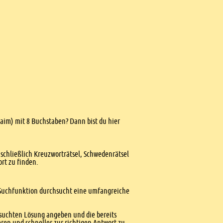
Chaim) mit 8 Buchstaben? Dann bist du hier
nschließlich Kreuzworträtsel, Schwedenrätsel
ort zu finden.
te Suchfunktion durchsucht eine umfangreiche
esuchten Lösung angeben und die bereits
ren und schneller zur richtigen Antwort zu