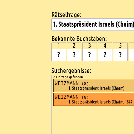
Rätselfrage:
Kreuzworträtsel suchen
Bekannte Buchstaben:
1
2
3
4
5
Suchergebnisse:
2 Einträge gefunden
WEIZMANN
(8)
1. Staatspräsident Israels (Chaim)
WEIZMANN
(8)
1. Staatspräsident Israels (Chaim, 1874-
Ads