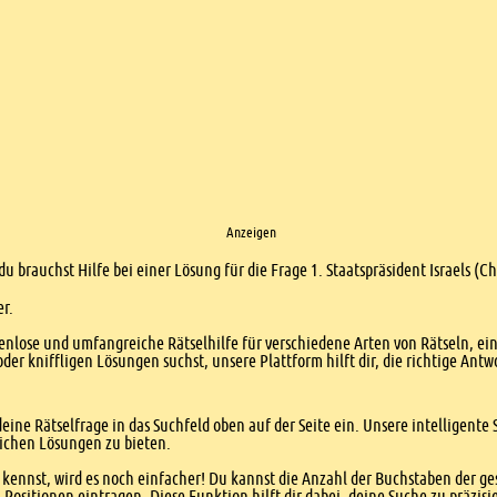
Anzeigen
du brauchst Hilfe bei einer Lösung für die Frage 1. Staatspräsident Israels (
er.
enlose und umfangreiche Rätselhilfe für verschiedene Arten von Rätseln, ei
er kniffligen Lösungen suchst, unsere Plattform hilft dir, die richtige Antw
eine Rätselfrage in das Suchfeld oben auf der Seite ein. Unsere intelligen
ichen Lösungen zu bieten.
kennst, wird es noch einfacher! Du kannst die Anzahl der Buchstaben der g
sitionen eintragen. Diese Funktion hilft dir dabei, deine Suche zu präzisie