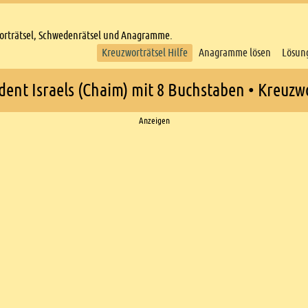
worträtsel, Schwedenrätsel und Anagramme.
Kreuzworträtsel Hilfe
Anagramme lösen
Lösun
ident Israels (Chaim) mit 8 Buchstaben • Kreuzwo
Anzeigen