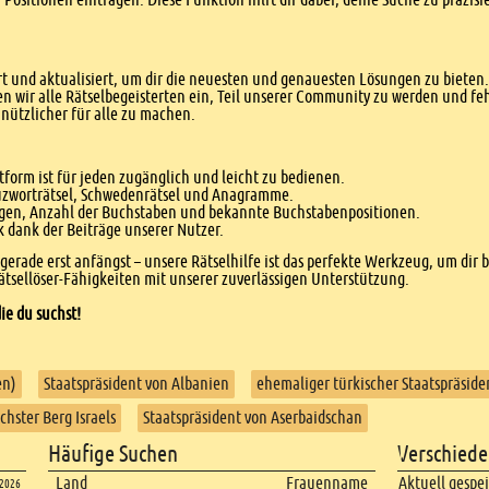
 und aktualisiert, um dir die neuesten und genauesten Lösungen zu bieten. 
n wir alle Rätselbegeisterten ein, Teil unserer Community zu werden und f
nützlicher für alle zu machen.
form ist für jeden zugänglich und leicht zu bedienen.
euzworträtsel, Schwedenrätsel und Anagramme.
agen, Anzahl der Buchstaben und bekannte Buchstabenpositionen.
dank der Beiträge unserer Nutzer.
r gerade erst anfängst – unsere Rätselhilfe ist das perfekte Werkzeug, um dir 
tsellöser-Fähigkeiten mit unserer zuverlässigen Unterstützung.
ie du suchst!
en)
Staatspräsident von Albanien
ehemaliger türkischer Staatspräsid
chster Berg Israels
Staatspräsident von Aserbaidschan
Häufige Suchen
Verschiede
Land
Frauenname
Aktuell gespe
.2026