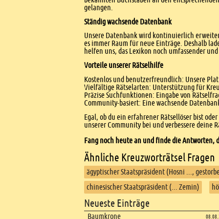
gelangen.
Ständig wachsende Datenbank
Unsere Datenbank wird kontinuierlich erweitert
es immer Raum für neue Einträge. Deshalb lade
helfen uns, das Lexikon noch umfassender und 
Vorteile unserer Rätselhilfe
Kostenlos und benutzerfreundlich: Unsere Platt
Vielfältige Rätselarten: Unterstützung für Kr
Präzise Suchfunktionen: Eingabe von Rätselfr
Community-basiert: Eine wachsende Datenbank 
Egal, ob du ein erfahrener Rätsellöser bist ode
unserer Community bei und verbessere deine Rä
Fang noch heute an und finde die Antworten, d
Ähnliche Kreuzworträtsel Fragen
ägyptischer Staatspräsident (Hosni ..., gestorb
chinesischer Staatspräsident (... Zemin)
hö
Footer
Neueste Einträge
Footer content
Baumkrone
08.08