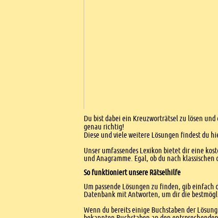
Einleitung
Du bist dabei ein Kreuzworträtsel zu lösen und 
genau richtig!
Diese und viele weitere Lösungen findest du hi
Unser umfassendes Lexikon bietet dir eine kost
und Anagramme. Egal, ob du nach klassischen od
So funktioniert unsere Rätselhilfe
Um passende Lösungen zu finden, gib einfach d
Datenbank mit Antworten, um dir die bestmögl
Wenn du bereits einige Buchstaben der Lösung 
bekannten Buchstaben an den entsprechenden Po