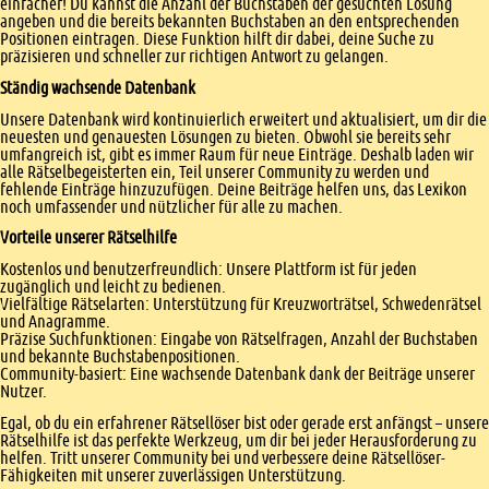
einfacher! Du kannst die Anzahl der Buchstaben der gesuchten Lösung
angeben und die bereits bekannten Buchstaben an den entsprechenden
Positionen eintragen. Diese Funktion hilft dir dabei, deine Suche zu
präzisieren und schneller zur richtigen Antwort zu gelangen.
Ständig wachsende Datenbank
Unsere Datenbank wird kontinuierlich erweitert und aktualisiert, um dir die
neuesten und genauesten Lösungen zu bieten. Obwohl sie bereits sehr
umfangreich ist, gibt es immer Raum für neue Einträge. Deshalb laden wir
alle Rätselbegeisterten ein, Teil unserer Community zu werden und
fehlende Einträge hinzuzufügen. Deine Beiträge helfen uns, das Lexikon
noch umfassender und nützlicher für alle zu machen.
Vorteile unserer Rätselhilfe
Kostenlos und benutzerfreundlich: Unsere Plattform ist für jeden
zugänglich und leicht zu bedienen.
Vielfältige Rätselarten: Unterstützung für Kreuzworträtsel, Schwedenrätsel
und Anagramme.
Präzise Suchfunktionen: Eingabe von Rätselfragen, Anzahl der Buchstaben
und bekannte Buchstabenpositionen.
Community-basiert: Eine wachsende Datenbank dank der Beiträge unserer
Nutzer.
Egal, ob du ein erfahrener Rätsellöser bist oder gerade erst anfängst – unsere
Rätselhilfe ist das perfekte Werkzeug, um dir bei jeder Herausforderung zu
helfen. Tritt unserer Community bei und verbessere deine Rätsellöser-
Fähigkeiten mit unserer zuverlässigen Unterstützung.