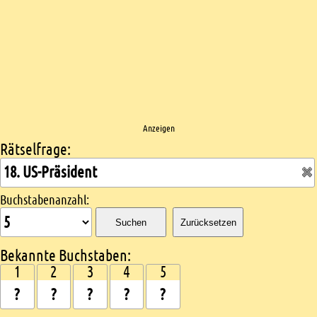
Anzeigen
Rätselfrage:
Kreuzworträtsel suchen
Buchstabenanzahl:
Suchen
Zurücksetzen
Bekannte Buchstaben:
1
2
3
4
5