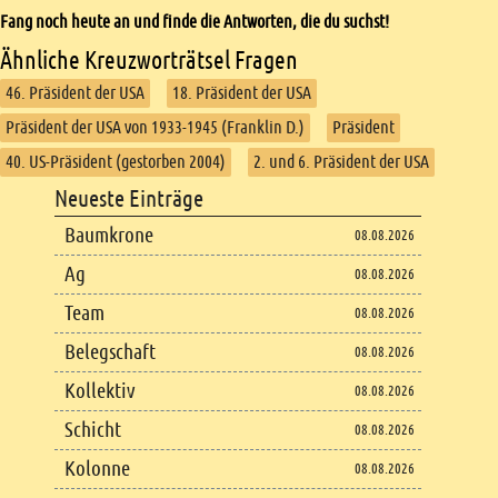
Fang noch heute an und finde die Antworten, die du suchst!
Ähnliche Kreuzworträtsel Fragen
46. Präsident der USA
18. Präsident der USA
Präsident der USA von 1933-1945 (Franklin D.)
Präsident
40. US-Präsident (gestorben 2004)
2. und 6. Präsident der USA
Footer
Neueste Einträge
Footer content
Baumkrone
08.08.2026
Ag
08.08.2026
Team
08.08.2026
Belegschaft
08.08.2026
Kollektiv
08.08.2026
Schicht
08.08.2026
Kolonne
08.08.2026