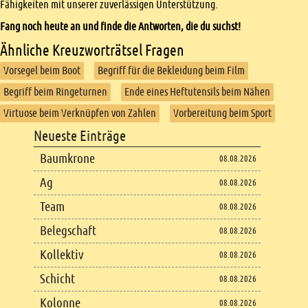
Fähigkeiten mit unserer zuverlässigen Unterstützung.
Fang noch heute an und finde die Antworten, die du suchst!
Ähnliche Kreuzworträtsel Fragen
Vorsegel beim Boot
Begriff für die Bekleidung beim Film
Begriff beim Ringeturnen
Ende eines Heftutensils beim Nähen
Virtuose beim Verknüpfen von Zahlen
Vorbereitung beim Sport
Footer
Neueste Einträge
Footer content
Baumkrone
08.08.2026
Ag
08.08.2026
Team
08.08.2026
Belegschaft
08.08.2026
Kollektiv
08.08.2026
Schicht
08.08.2026
Kolonne
08.08.2026