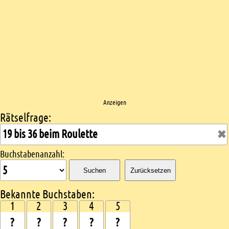
Anzeigen
Rätselfrage:
Kreuzworträtsel suchen
Buchstabenanzahl:
Suchen
Zurücksetzen
Bekannte Buchstaben:
1
2
3
4
5