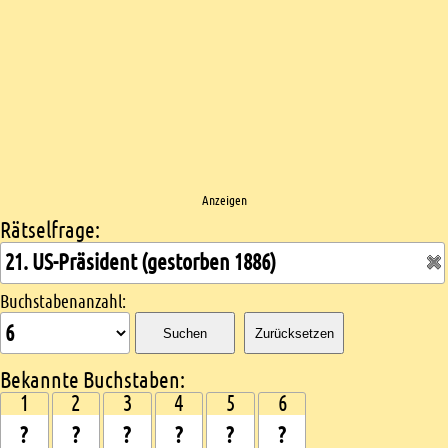
Anzeigen
Rätselfrage:
Kreuzworträtsel suchen
Buchstabenanzahl:
Suchen
Zurücksetzen
Bekannte Buchstaben:
1
2
3
4
5
6