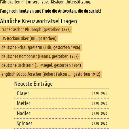
Fähigkeiten mit unserer zuverlässigen Unterstützung.
Fang noch heute an und finde die Antworten, die du suchst!
Ähnliche Kreuzworträtsel Fragen
französischer Philosoph (gestorben 1857)
US-Rockmusiker (Bill, gestorben)
deutsche Schauspielerin (Lilli, gestorben 1986)
deutscher Komponist (Hanns‚ gestorben 1962)
deutsche Dichterin (... Miegel, gestorben 1964)
englisch Südpolforscher (Robert Falcon ..., gestorben 1912)
Footer
Neueste Einträge
Footer content
Glaser
07.08.2026
Metier
07.08.2026
Nadler
07.08.2026
Spinner
07.08.2026