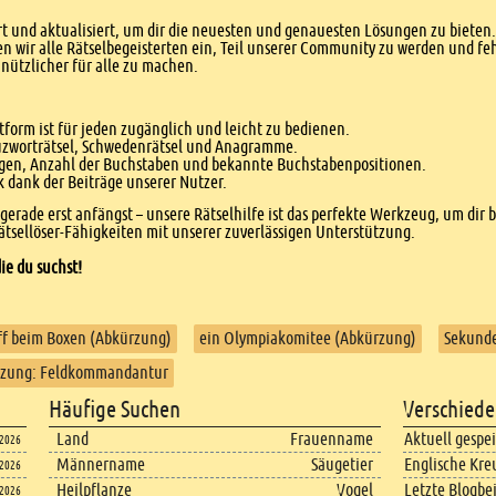
 und aktualisiert, um dir die neuesten und genauesten Lösungen zu bieten. 
n wir alle Rätselbegeisterten ein, Teil unserer Community zu werden und f
nützlicher für alle zu machen.
form ist für jeden zugänglich und leicht zu bedienen.
euzworträtsel, Schwedenrätsel und Anagramme.
agen, Anzahl der Buchstaben und bekannte Buchstabenpositionen.
dank der Beiträge unserer Nutzer.
r gerade erst anfängst – unsere Rätselhilfe ist das perfekte Werkzeug, um dir 
tsellöser-Fähigkeiten mit unserer zuverlässigen Unterstützung.
ie du suchst!
ff beim Boxen (Abkürzung)
ein Olympiakomitee (Abkürzung)
Sekunde
zung: Feldkommandantur
Häufige Suchen
Verschiede
Land
Frauenname
Aktuell gespe
.2026
Männername
Säugetier
Englische Kre
.2026
Heilpflanze
Vogel
Letzte Blogbe
.2026