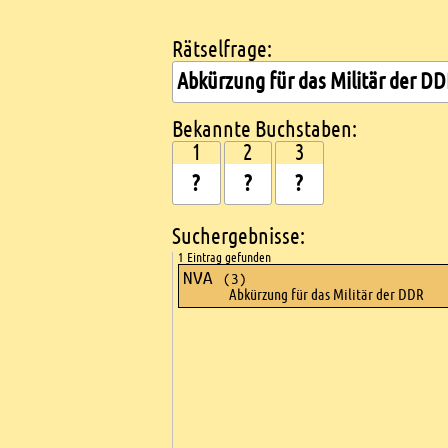
Rätselfrage:
Kreuzworträtsel suchen
Bekannte Buchstaben:
1
2
3
Suchergebnisse:
1 Eintrag gefunden
NVA
(3)
Abkürzung für das Militär der DDR
Ads