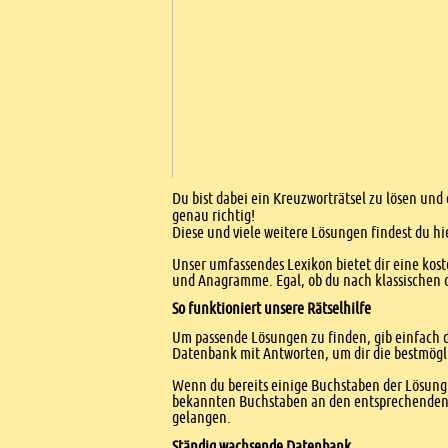
Einleitung
Du bist dabei ein Kreuzworträtsel zu lösen und
genau richtig!
Diese und viele weitere Lösungen findest du hi
Unser umfassendes Lexikon bietet dir eine kost
und Anagramme. Egal, ob du nach klassischen od
So funktioniert unsere Rätselhilfe
Um passende Lösungen zu finden, gib einfach d
Datenbank mit Antworten, um dir die bestmögl
Wenn du bereits einige Buchstaben der Lösung 
bekannten Buchstaben an den entsprechenden Po
gelangen.
Ständig wachsende Datenbank