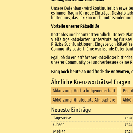
Unsere Datenbank wird kontinuierlich erweitert
es immer Raum für neue Einträge. Deshalb lade
helfen uns, das Lexikon noch umfassender und 
Vorteile unserer Rätselhilfe
Kostenlos und benutzerfreundlich: Unsere Platt
Vielfältige Rätselarten: Unterstützung für Kr
Präzise Suchfunktionen: Eingabe von Rätselfr
Community-basiert: Eine wachsende Datenbank 
Egal, ob du ein erfahrener Rätsellöser bist ode
unserer Community bei und verbessere deine Rä
Fang noch heute an und finde die Antworten, d
Ähnliche Kreuzworträtsel Fragen
Abkürzung: Hochschulgemeinschaft
Begri
Abkürzung für absolute Atmosphäre
Abkür
Footer
Neueste Einträge
Footer content
Tagesreise
07.08
Glaser
07.08
Metier
07.08