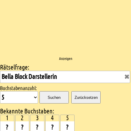
Anzeigen
Rätselfrage:
Kreuzworträtsel suchen
Buchstabenanzahl:
Suchen
Zurücksetzen
Bekannte Buchstaben:
1
2
3
4
5