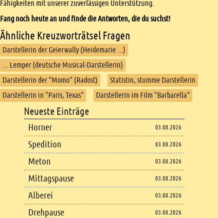
Fähigkeiten mit unserer zuverlässigen Unterstützung.
Fang noch heute an und finde die Antworten, die du suchst!
Ähnliche Kreuzworträtsel Fragen
Darstellerin der Geierwally (Heidemarie ...)
... Lemper (deutsche Musical-Darstellerin)
Darstellerin der "Momo" (Radost)
Statistin, stumme Darstellerin
Darstellerin in "Paris, Texas"
Darstellerin im Film "Barbarella"
Footer
Neueste Einträge
Footer content
Horner
03.08.2026
Spedition
03.08.2026
Meton
03.08.2026
Mittagspause
03.08.2026
Alberei
03.08.2026
Drehpause
03.08.2026