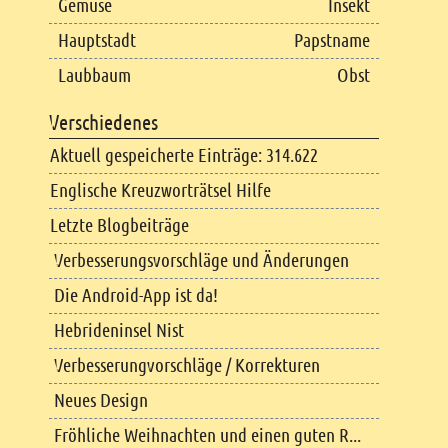
Gemüse
Insekt
Hauptstadt
Papstname
Laubbaum
Obst
Verschiedenes
Aktuell gespeicherte Einträge: 314.622
Englische Kreuzworträtsel Hilfe
Letzte Blogbeiträge
Verbesserungsvorschläge und Änderungen
Die Android-App ist da!
Hebrideninsel Nist
Verbesserungvorschläge / Korrekturen
Neues Design
Fröhliche Weihnachten und einen guten R...