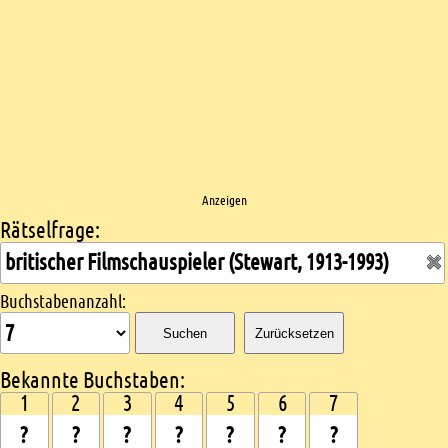
Anzeigen
Rätselfrage:
Kreuzworträtsel suchen
Buchstabenanzahl:
Suchen
Zurücksetzen
Bekannte Buchstaben:
1
2
3
4
5
6
7