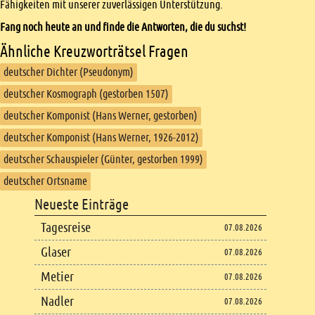
Fähigkeiten mit unserer zuverlässigen Unterstützung.
Fang noch heute an und finde die Antworten, die du suchst!
Ähnliche Kreuzworträtsel Fragen
deutscher Dichter (Pseudonym)
deutscher Kosmograph (gestorben 1507)
deutscher Komponist (Hans Werner, gestorben)
deutscher Komponist (Hans Werner, 1926-2012)
deutscher Schauspieler (Günter, gestorben 1999)
deutscher Ortsname
Footer
Neueste Einträge
Footer content
Tagesreise
07.08.2026
Glaser
07.08.2026
Metier
07.08.2026
Nadler
07.08.2026