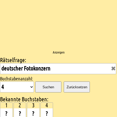
Anzeigen
Rätselfrage:
Kreuzworträtsel suchen
Buchstabenanzahl:
Suchen
Zurücksetzen
Bekannte Buchstaben:
1
2
3
4