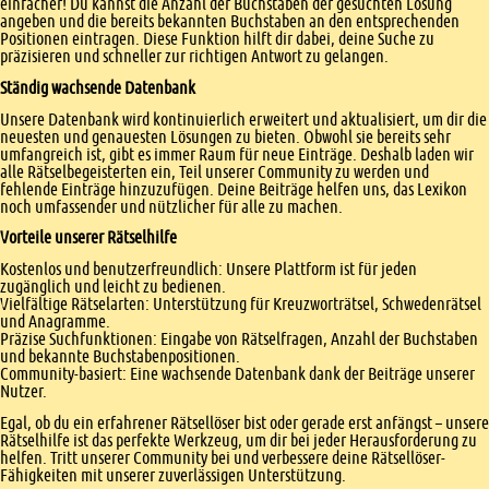
einfacher! Du kannst die Anzahl der Buchstaben der gesuchten Lösung
angeben und die bereits bekannten Buchstaben an den entsprechenden
Positionen eintragen. Diese Funktion hilft dir dabei, deine Suche zu
präzisieren und schneller zur richtigen Antwort zu gelangen.
Ständig wachsende Datenbank
Unsere Datenbank wird kontinuierlich erweitert und aktualisiert, um dir die
neuesten und genauesten Lösungen zu bieten. Obwohl sie bereits sehr
umfangreich ist, gibt es immer Raum für neue Einträge. Deshalb laden wir
alle Rätselbegeisterten ein, Teil unserer Community zu werden und
fehlende Einträge hinzuzufügen. Deine Beiträge helfen uns, das Lexikon
noch umfassender und nützlicher für alle zu machen.
Vorteile unserer Rätselhilfe
Kostenlos und benutzerfreundlich: Unsere Plattform ist für jeden
zugänglich und leicht zu bedienen.
Vielfältige Rätselarten: Unterstützung für Kreuzworträtsel, Schwedenrätsel
und Anagramme.
Präzise Suchfunktionen: Eingabe von Rätselfragen, Anzahl der Buchstaben
und bekannte Buchstabenpositionen.
Community-basiert: Eine wachsende Datenbank dank der Beiträge unserer
Nutzer.
Egal, ob du ein erfahrener Rätsellöser bist oder gerade erst anfängst – unsere
Rätselhilfe ist das perfekte Werkzeug, um dir bei jeder Herausforderung zu
helfen. Tritt unserer Community bei und verbessere deine Rätsellöser-
Fähigkeiten mit unserer zuverlässigen Unterstützung.