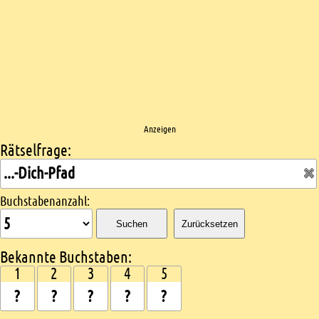
Anzeigen
Rätselfrage:
Kreuzworträtsel suchen
Buchstabenanzahl:
Suchen
Zurücksetzen
Bekannte Buchstaben:
1
2
3
4
5