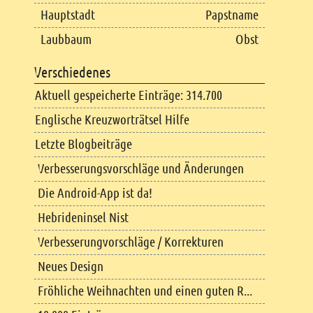
Hauptstadt
Papstname
Laubbaum
Obst
Verschiedenes
Aktuell gespeicherte Einträge: 314.700
Englische Kreuzworträtsel Hilfe
Letzte Blogbeiträge
Verbesserungsvorschläge und Änderungen
Die Android-App ist da!
Hebrideninsel Nist
Verbesserungvorschläge / Korrekturen
Neues Design
Fröhliche Weihnachten und einen guten R...