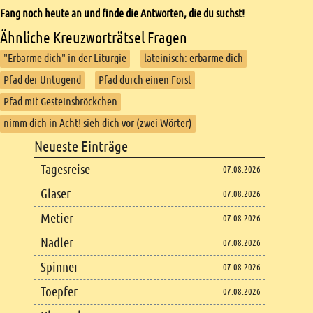
Fang noch heute an und finde die Antworten, die du suchst!
Ähnliche Kreuzworträtsel Fragen
"Erbarme dich" in der Liturgie
lateinisch: erbarme dich
Pfad der Untugend
Pfad durch einen Forst
Pfad mit Gesteinsbröckchen
nimm dich in Acht! sieh dich vor (zwei Wörter)
Footer
Neueste Einträge
Footer content
Tagesreise
07.08.2026
Glaser
07.08.2026
Metier
07.08.2026
Nadler
07.08.2026
Spinner
07.08.2026
Toepfer
07.08.2026