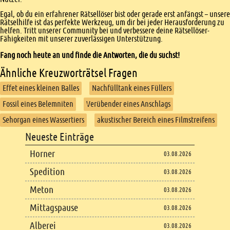
Egal, ob du ein erfahrener Rätsellöser bist oder gerade erst anfängst – unsere
Rätselhilfe ist das perfekte Werkzeug, um dir bei jeder Herausforderung zu
helfen. Tritt unserer Community bei und verbessere deine Rätsellöser-
Fähigkeiten mit unserer zuverlässigen Unterstützung.
Fang noch heute an und finde die Antworten, die du suchst!
Ähnliche Kreuzworträtsel Fragen
Effet eines kleinen Balles
Nachfülltank eines Füllers
Fossil eines Belemniten
Verübender eines Anschlags
Sehorgan eines Wassertiers
akustischer Bereich eines Filmstreifens
Footer
Neueste Einträge
Footer content
Horner
03.08.2026
Spedition
03.08.2026
Meton
03.08.2026
Mittagspause
03.08.2026
Alberei
03.08.2026