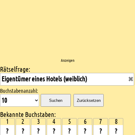
Anzeigen
Rätselfrage:
Kreuzworträtsel suchen
Buchstabenanzahl:
Suchen
Zurücksetzen
Bekannte Buchstaben:
1
2
3
4
5
6
7
8