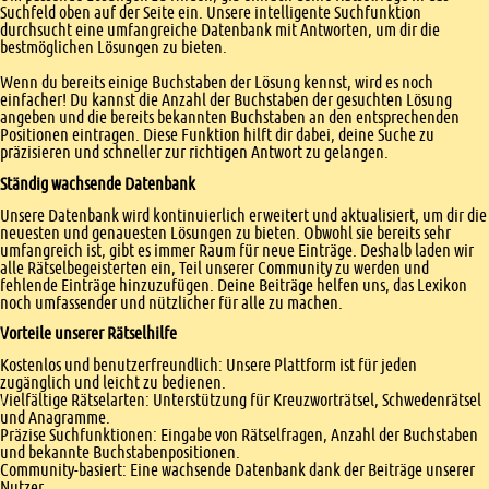
Suchfeld oben auf der Seite ein. Unsere intelligente Suchfunktion
durchsucht eine umfangreiche Datenbank mit Antworten, um dir die
bestmöglichen Lösungen zu bieten.
Wenn du bereits einige Buchstaben der Lösung kennst, wird es noch
einfacher! Du kannst die Anzahl der Buchstaben der gesuchten Lösung
angeben und die bereits bekannten Buchstaben an den entsprechenden
Positionen eintragen. Diese Funktion hilft dir dabei, deine Suche zu
präzisieren und schneller zur richtigen Antwort zu gelangen.
Ständig wachsende Datenbank
Unsere Datenbank wird kontinuierlich erweitert und aktualisiert, um dir die
neuesten und genauesten Lösungen zu bieten. Obwohl sie bereits sehr
umfangreich ist, gibt es immer Raum für neue Einträge. Deshalb laden wir
alle Rätselbegeisterten ein, Teil unserer Community zu werden und
fehlende Einträge hinzuzufügen. Deine Beiträge helfen uns, das Lexikon
noch umfassender und nützlicher für alle zu machen.
Vorteile unserer Rätselhilfe
Kostenlos und benutzerfreundlich: Unsere Plattform ist für jeden
zugänglich und leicht zu bedienen.
Vielfältige Rätselarten: Unterstützung für Kreuzworträtsel, Schwedenrätsel
und Anagramme.
Präzise Suchfunktionen: Eingabe von Rätselfragen, Anzahl der Buchstaben
und bekannte Buchstabenpositionen.
Community-basiert: Eine wachsende Datenbank dank der Beiträge unserer
Nutzer.