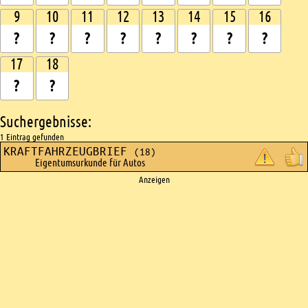
9
10
11
12
13
14
15
16
17
18
Suchergebnisse:
1 Eintrag gefunden
KRAFTFAHRZEUGBRIEF
(18)
Eigentumsurkunde für Autos
Ads
Anzeigen