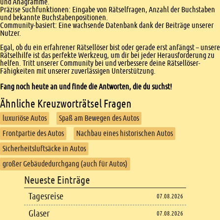
und Anagramme.
Präzise Suchfunktionen: Eingabe von Rätselfragen, Anzahl der Buchstaben
und bekannte Buchstabenpositionen.
Community-basiert: Eine wachsende Datenbank dank der Beiträge unserer
Nutzer.
Egal, ob du ein erfahrener Rätsellöser bist oder gerade erst anfängst – unsere
Rätselhilfe ist das perfekte Werkzeug, um dir bei jeder Herausforderung zu
helfen. Tritt unserer Community bei und verbessere deine Rätsellöser-
Fähigkeiten mit unserer zuverlässigen Unterstützung.
Fang noch heute an und finde die Antworten, die du suchst!
Ähnliche Kreuzworträtsel Fragen
luxuriöse Autos
Spaß am Bewegen des Autos
Frontpartie des Autos
Nachbau eines historischen Autos
Sicherheitsluftsäcke in Autos
großer Gebäudedurchgang (auch für Autos)
Footer
Neueste Einträge
Footer content
Tagesreise
07.08.2026
Glaser
07.08.2026