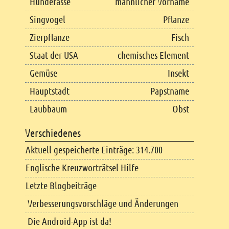
Hunderasse
männlicher Vorname
Singvogel
Pflanze
Zierpflanze
Fisch
Staat der USA
chemisches Element
Gemüse
Insekt
Hauptstadt
Papstname
Laubbaum
Obst
Verschiedenes
Aktuell gespeicherte Einträge: 314.700
Englische Kreuzworträtsel Hilfe
Letzte Blogbeiträge
Verbesserungsvorschläge und Änderungen
Die Android-App ist da!