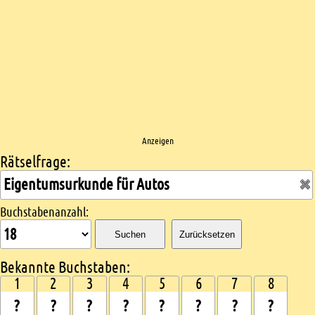
Anzeigen
Rätselfrage:
Kreuzworträtsel suchen
Buchstabenanzahl:
Suchen
Zurücksetzen
Bekannte Buchstaben:
1
2
3
4
5
6
7
8