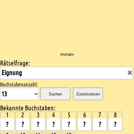
Anzeigen
Rätselfrage:
Kreuzworträtsel suchen
Buchstabenanzahl:
Suchen
Zurücksetzen
Bekannte Buchstaben:
1
2
3
4
5
6
7
8