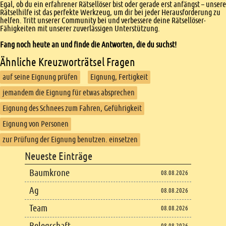
Egal, ob du ein erfahrener Rätsellöser bist oder gerade erst anfängst – unsere
Rätselhilfe ist das perfekte Werkzeug, um dir bei jeder Herausforderung zu
helfen. Tritt unserer Community bei und verbessere deine Rätsellöser-
Fähigkeiten mit unserer zuverlässigen Unterstützung.
Fang noch heute an und finde die Antworten, die du suchst!
Ähnliche Kreuzworträtsel Fragen
auf seine Eignung prüfen
Eignung, Fertigkeit
jemandem die Eignung für etwas absprechen
Eignung des Schnees zum Fahren, Geführigkeit
Eignung von Personen
zur Prüfung der Eignung benutzen. einsetzen
Footer
Neueste Einträge
Footer content
Baumkrone
08.08.2026
Ag
08.08.2026
Team
08.08.2026
Belegschaft
08.08.2026