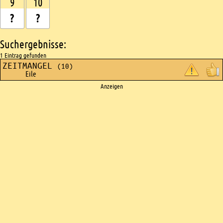
9
10
Suchergebnisse:
1 Eintrag gefunden
ZEITMANGEL
(10)
Eile
Ads
Anzeigen