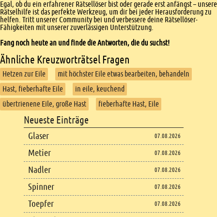
Egal, ob du ein erfahrener Rätsellöser bist oder gerade erst anfängst – unsere
Rätselhilfe ist das perfekte Werkzeug, um dir bei jeder Herausforderung zu
helfen. Tritt unserer Community bei und verbessere deine Rätsellöser-
Fähigkeiten mit unserer zuverlässigen Unterstützung.
Fang noch heute an und finde die Antworten, die du suchst!
Ähnliche Kreuzworträtsel Fragen
Hetzen zur Eile
mit höchster Eile etwas bearbeiten, behandeln
Hast, fieberhafte Eile
in eile, keuchend
übertrienene Eile, große Hast
fieberhafte Hast, Eile
Footer
Neueste Einträge
Footer content
Glaser
07.08.2026
Metier
07.08.2026
Nadler
07.08.2026
Spinner
07.08.2026
Toepfer
07.08.2026