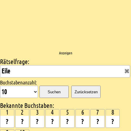
Anzeigen
Rätselfrage:
Kreuzworträtsel suchen
Buchstabenanzahl:
Suchen
Zurücksetzen
Bekannte Buchstaben:
1
2
3
4
5
6
7
8