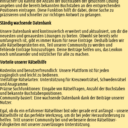
einfacher! Du kannst die Anzahl der Buchstaben der gesuchten Lösung
angeben und die bereits bekannten Buchstaben an den entsprechenden
Positionen eintragen. Diese Funktion hilft dir dabei, deine Suche zu
präzisieren und schneller zur richtigen Antwort zu gelangen.
Ständig wachsende Datenbank
Unsere Datenbank wird kontinuierlich erweitert und aktualisiert, um dir die
neuesten und genauesten Lösungen zu bieten. Obwohl sie bereits sehr
umfangreich ist, gibt es immer Raum für neue Einträge. Deshalb laden wir
alle Rätselbegeisterten ein, Teil unserer Community zu werden und
fehlende Einträge hinzuzufügen. Deine Beiträge helfen uns, das Lexikon
noch umfassender und nützlicher für alle zu machen.
Vorteile unserer Rätselhilfe
Kostenlos und benutzerfreundlich: Unsere Plattform ist für jeden
zugänglich und leicht zu bedienen.
Vielfältige Rätselarten: Unterstützung für Kreuzworträtsel, Schwedenrätsel
und Anagramme.
Präzise Suchfunktionen: Eingabe von Rätselfragen, Anzahl der Buchstaben
und bekannte Buchstabenpositionen.
Community-basiert: Eine wachsende Datenbank dank der Beiträge unserer
Nutzer.
Egal, ob du ein erfahrener Rätsellöser bist oder gerade erst anfängst – unsere
Rätselhilfe ist das perfekte Werkzeug, um dir bei jeder Herausforderung zu
helfen. Tritt unserer Community bei und verbessere deine Rätsellöser-
Fähigkeiten mit unserer zuverlässigen Unterstützung.