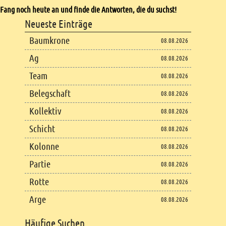
Fang noch heute an und finde die Antworten, die du suchst!
Footer
Neueste Einträge
Footer content
Baumkrone
08.08.2026
Ag
08.08.2026
Team
08.08.2026
Belegschaft
08.08.2026
Kollektiv
08.08.2026
Schicht
08.08.2026
Kolonne
08.08.2026
Partie
08.08.2026
Rotte
08.08.2026
Arge
08.08.2026
Häufige Suchen