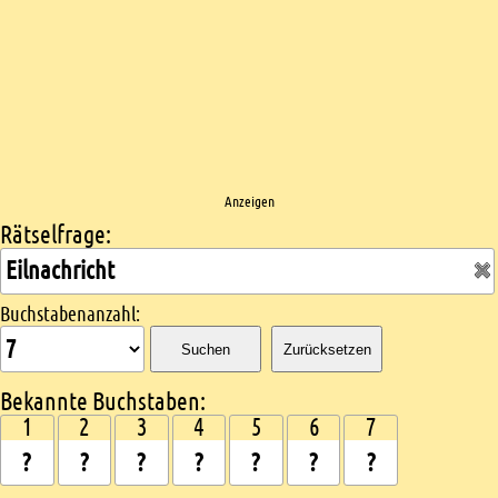
Anzeigen
Rätselfrage:
Kreuzworträtsel suchen
Buchstabenanzahl:
Suchen
Zurücksetzen
Bekannte Buchstaben:
1
2
3
4
5
6
7