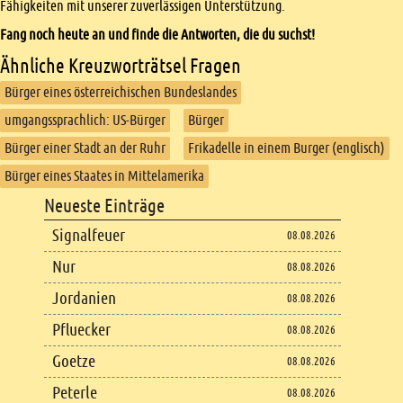
Fähigkeiten mit unserer zuverlässigen Unterstützung.
Fang noch heute an und finde die Antworten, die du suchst!
Ähnliche Kreuzworträtsel Fragen
Bürger eines österreichischen Bundeslandes
umgangssprachlich: US-Bürger
Bürger
Bürger einer Stadt an der Ruhr
Frikadelle in einem Burger (englisch)
Bürger eines Staates in Mittelamerika
Footer
Neueste Einträge
Footer content
Signalfeuer
08.08.2026
Nur
08.08.2026
Jordanien
08.08.2026
Pfluecker
08.08.2026
Goetze
08.08.2026
Peterle
08.08.2026