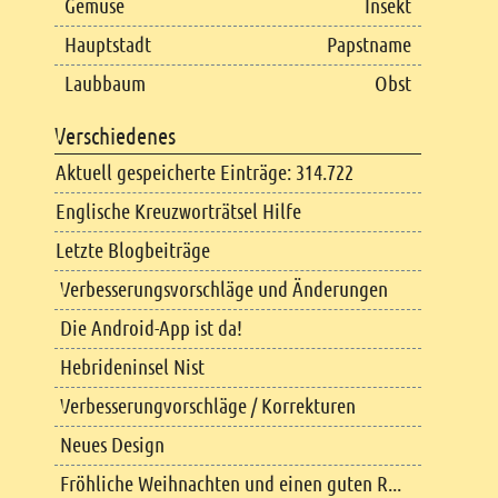
Gemüse
Insekt
Hauptstadt
Papstname
Laubbaum
Obst
Verschiedenes
Aktuell gespeicherte Einträge: 314.722
Englische Kreuzworträtsel Hilfe
Letzte Blogbeiträge
Verbesserungsvorschläge und Änderungen
Die Android-App ist da!
Hebrideninsel Nist
Verbesserungvorschläge / Korrekturen
Neues Design
Fröhliche Weihnachten und einen guten R...