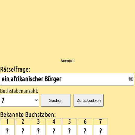
Anzeigen
Rätselfrage:
Kreuzworträtsel suchen
Buchstabenanzahl:
Suchen
Zurücksetzen
Bekannte Buchstaben:
1
2
3
4
5
6
7