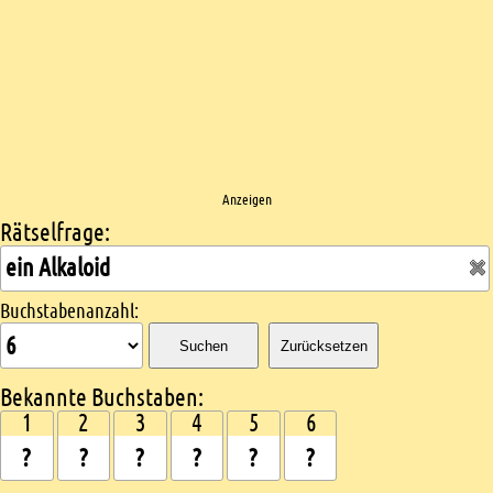
Anzeigen
Rätselfrage:
Kreuzworträtsel suchen
Buchstabenanzahl:
Suchen
Zurücksetzen
Bekannte Buchstaben:
1
2
3
4
5
6