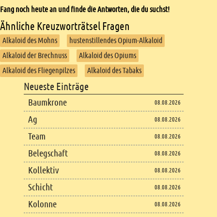
Fang noch heute an und finde die Antworten, die du suchst!
Ähnliche Kreuzworträtsel Fragen
Alkaloid des Mohns
hustenstillendes Opium-Alkaloid
Alkaloid der Brechnuss
Alkaloid des Opiums
Alkaloid des Fliegenpilzes
Alkaloid des Tabaks
Footer
Neueste Einträge
Footer content
Baumkrone
08.08.2026
Ag
08.08.2026
Team
08.08.2026
Belegschaft
08.08.2026
Kollektiv
08.08.2026
Schicht
08.08.2026
Kolonne
08.08.2026