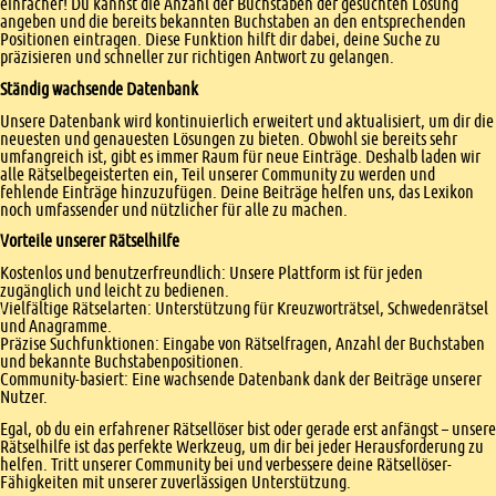
einfacher! Du kannst die Anzahl der Buchstaben der gesuchten Lösung
angeben und die bereits bekannten Buchstaben an den entsprechenden
Positionen eintragen. Diese Funktion hilft dir dabei, deine Suche zu
präzisieren und schneller zur richtigen Antwort zu gelangen.
Ständig wachsende Datenbank
Unsere Datenbank wird kontinuierlich erweitert und aktualisiert, um dir die
neuesten und genauesten Lösungen zu bieten. Obwohl sie bereits sehr
umfangreich ist, gibt es immer Raum für neue Einträge. Deshalb laden wir
alle Rätselbegeisterten ein, Teil unserer Community zu werden und
fehlende Einträge hinzuzufügen. Deine Beiträge helfen uns, das Lexikon
noch umfassender und nützlicher für alle zu machen.
Vorteile unserer Rätselhilfe
Kostenlos und benutzerfreundlich: Unsere Plattform ist für jeden
zugänglich und leicht zu bedienen.
Vielfältige Rätselarten: Unterstützung für Kreuzworträtsel, Schwedenrätsel
und Anagramme.
Präzise Suchfunktionen: Eingabe von Rätselfragen, Anzahl der Buchstaben
und bekannte Buchstabenpositionen.
Community-basiert: Eine wachsende Datenbank dank der Beiträge unserer
Nutzer.
Egal, ob du ein erfahrener Rätsellöser bist oder gerade erst anfängst – unsere
Rätselhilfe ist das perfekte Werkzeug, um dir bei jeder Herausforderung zu
helfen. Tritt unserer Community bei und verbessere deine Rätsellöser-
Fähigkeiten mit unserer zuverlässigen Unterstützung.