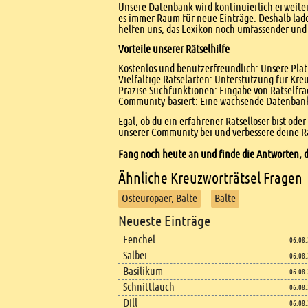
Unsere Datenbank wird kontinuierlich erweitert
es immer Raum für neue Einträge. Deshalb lade
helfen uns, das Lexikon noch umfassender und 
Vorteile unserer Rätselhilfe
Kostenlos und benutzerfreundlich: Unsere Platt
Vielfältige Rätselarten: Unterstützung für Kr
Präzise Suchfunktionen: Eingabe von Rätselfr
Community-basiert: Eine wachsende Datenbank 
Egal, ob du ein erfahrener Rätsellöser bist ode
unserer Community bei und verbessere deine Rä
Fang noch heute an und finde die Antworten, d
Ähnliche Kreuzworträtsel Fragen
Osteuropäer, Balte
Balte
Footer
Neueste Einträge
Footer content
Fenchel
06.08
Salbei
06.08
Basilikum
06.08
Schnittlauch
06.08
Dill
06.08