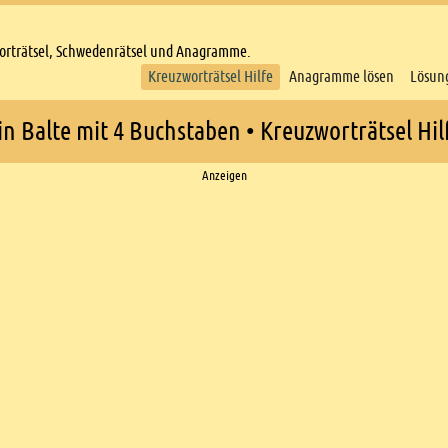
worträtsel, Schwedenrätsel und Anagramme.
Kreuzworträtsel Hilfe
Anagramme lösen
Lösun
in Balte mit 4 Buchstaben • Kreuzworträtsel Hil
Anzeigen