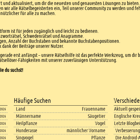
 und aktualisiert, um dir die neuesten und genauesten Lösungen zu bieten. 
n wir alle Rätselbegeisterten ein, Teil unserer Community zu werden und f
nützlicher für alle zu machen.
form ist für jeden zugänglich und leicht zu bedienen.
euzworträtsel, Schwedenrätsel und Anagramme.
agen, Anzahl der Buchstaben und bekannte Buchstabenpositionen.
dank der Beiträge unserer Nutzer.
r gerade erst anfängst – unsere Rätselhilfe ist das perfekte Werkzeug, um dir 
tsellöser-Fähigkeiten mit unserer zuverlässigen Unterstützung.
ie du suchst!
Häufige Suchen
Verschiede
Land
Frauenname
Aktuell gespe
.2026
Männername
Säugetier
Englische Kre
.2026
Heilpflanze
Vogel
Letzte Blogbe
.2026
Hunderasse
männlicher Vorname
Verbesserung
.2026
Singvogel
Pflanze
Die Android-A
.2026