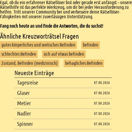
Egal, ob du ein erfahrener Rätsellöser bist oder gerade erst anfängst – unsere
Rätselhilfe ist das perfekte Werkzeug, um dir bei jeder Herausforderung zu
helfen. Tritt unserer Community bei und verbessere deine Rätsellöser-
Fähigkeiten mit unserer zuverlässigen Unterstützung.
Fang noch heute an und finde die Antworten, die du suchst!
Ähnliche Kreuzworträtsel Fragen
gutes körperliches und seelisches Befinden
befinden
schlechtes Befinden
sich auf etwas befinden
Zustand, Befinden (medizinisch)
behagliches Befinden
Footer
Neueste Einträge
Footer content
Tagesreise
07.08.2026
Glaser
07.08.2026
Metier
07.08.2026
Nadler
07.08.2026
Spinner
07.08.2026