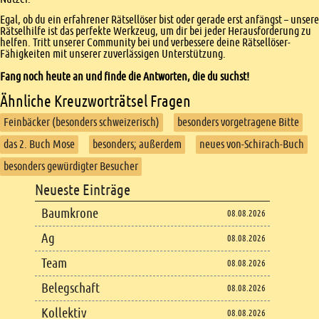
Egal, ob du ein erfahrener Rätsellöser bist oder gerade erst anfängst – unsere
Rätselhilfe ist das perfekte Werkzeug, um dir bei jeder Herausforderung zu
helfen. Tritt unserer Community bei und verbessere deine Rätsellöser-
Fähigkeiten mit unserer zuverlässigen Unterstützung.
Fang noch heute an und finde die Antworten, die du suchst!
Ähnliche Kreuzworträtsel Fragen
Feinbäcker (besonders schweizerisch)
besonders vorgetragene Bitte
das 2. Buch Mose
besonders; außerdem
neues von-Schirach-Buch
besonders gewürdigter Besucher
Footer
Neueste Einträge
Footer content
Baumkrone
08.08.2026
Ag
08.08.2026
Team
08.08.2026
Belegschaft
08.08.2026
Kollektiv
08.08.2026