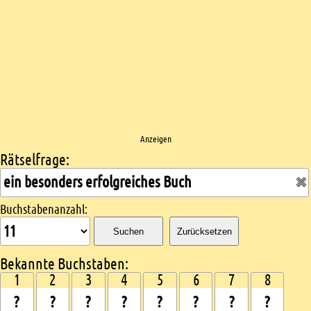
Anzeigen
Rätselfrage:
Kreuzworträtsel suchen
Buchstabenanzahl:
Suchen
Zurücksetzen
Bekannte Buchstaben:
1
2
3
4
5
6
7
8