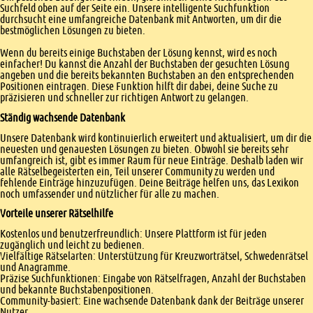
Suchfeld oben auf der Seite ein. Unsere intelligente Suchfunktion
durchsucht eine umfangreiche Datenbank mit Antworten, um dir die
bestmöglichen Lösungen zu bieten.
Wenn du bereits einige Buchstaben der Lösung kennst, wird es noch
einfacher! Du kannst die Anzahl der Buchstaben der gesuchten Lösung
angeben und die bereits bekannten Buchstaben an den entsprechenden
Positionen eintragen. Diese Funktion hilft dir dabei, deine Suche zu
präzisieren und schneller zur richtigen Antwort zu gelangen.
Ständig wachsende Datenbank
Unsere Datenbank wird kontinuierlich erweitert und aktualisiert, um dir die
neuesten und genauesten Lösungen zu bieten. Obwohl sie bereits sehr
umfangreich ist, gibt es immer Raum für neue Einträge. Deshalb laden wir
alle Rätselbegeisterten ein, Teil unserer Community zu werden und
fehlende Einträge hinzuzufügen. Deine Beiträge helfen uns, das Lexikon
noch umfassender und nützlicher für alle zu machen.
Vorteile unserer Rätselhilfe
Kostenlos und benutzerfreundlich: Unsere Plattform ist für jeden
zugänglich und leicht zu bedienen.
Vielfältige Rätselarten: Unterstützung für Kreuzworträtsel, Schwedenrätsel
und Anagramme.
Präzise Suchfunktionen: Eingabe von Rätselfragen, Anzahl der Buchstaben
und bekannte Buchstabenpositionen.
Community-basiert: Eine wachsende Datenbank dank der Beiträge unserer
Nutzer.