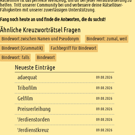
Rätselhilfe ist das perfekte Werkzeug, um dir bei jeder Herausforderung zu
helfen. Tritt unserer Community bei und verbessere deine Rätsellöser-
Fähigkeiten mit unserer zuverlässigen Unterstützung.
Fang noch heute an und finde die Antworten, die du suchst!
Ähnliche Kreuzworträtsel Fragen
Bindewort zwischen Namen und Pseudonym
Bindewort: zumal, weil
Bindewort (Grammatik)
Fachbegriff für Bindewort
Bindewort: falls
Bindewort
Footer
Neueste Einträge
Footer content
adaequat
09.08.2026
Tribofilm
09.08.2026
Gelfilm
09.08.2026
Preisverleihung
09.08.2026
Verdienstorden
09.08.2026
Verdienstkreuz
09.08.2026