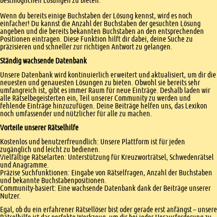
bestmöglichen Lösungen zu bieten.
Wenn du bereits einige Buchstaben der Lösung kennst, wird es noch
einfacher! Du kannst die Anzahl der Buchstaben der gesuchten Lösung
angeben und die bereits bekannten Buchstaben an den entsprechenden
Positionen eintragen. Diese Funktion hilft dir dabei, deine Suche zu
präzisieren und schneller zur richtigen Antwort zu gelangen.
Ständig wachsende Datenbank
Unsere Datenbank wird kontinuierlich erweitert und aktualisiert, um dir die
neuesten und genauesten Lösungen zu bieten. Obwohl sie bereits sehr
umfangreich ist, gibt es immer Raum für neue Einträge. Deshalb laden wir
alle Rätselbegeisterten ein, Teil unserer Community zu werden und
fehlende Einträge hinzuzufügen. Deine Beiträge helfen uns, das Lexikon
noch umfassender und nützlicher für alle zu machen.
Vorteile unserer Rätselhilfe
Kostenlos und benutzerfreundlich: Unsere Plattform ist für jeden
zugänglich und leicht zu bedienen.
Vielfältige Rätselarten: Unterstützung für Kreuzworträtsel, Schwedenrätsel
und Anagramme.
Präzise Suchfunktionen: Eingabe von Rätselfragen, Anzahl der Buchstaben
und bekannte Buchstabenpositionen.
Community-basiert: Eine wachsende Datenbank dank der Beiträge unserer
Nutzer.
Egal, ob du ein erfahrener Rätsellöser bist oder gerade erst anfängst – unsere