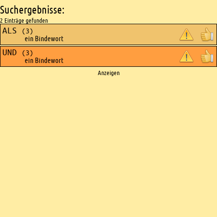
Suchergebnisse:
2 Einträge gefunden
ALS
(3)
ein Bindewort
UND
(3)
ein Bindewort
Ads
Anzeigen