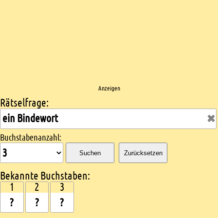
Anzeigen
Rätselfrage:
Kreuzworträtsel suchen
Buchstabenanzahl:
Suchen
Zurücksetzen
Bekannte Buchstaben:
1
2
3