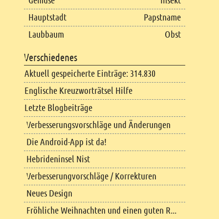
Gemüse
Insekt
Hauptstadt
Papstname
Laubbaum
Obst
Verschiedenes
Aktuell gespeicherte Einträge: 314.830
Englische Kreuzworträtsel Hilfe
Letzte Blogbeiträge
Verbesserungsvorschläge und Änderungen
Die Android-App ist da!
Hebrideninsel Nist
Verbesserungvorschläge / Korrekturen
Neues Design
Fröhliche Weihnachten und einen guten R...