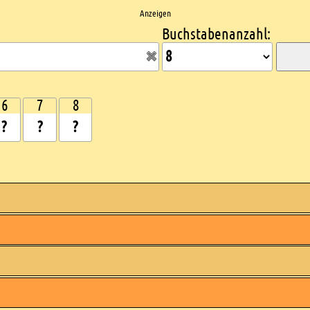
Anzeigen
Buchstabenanzahl:
6
7
8