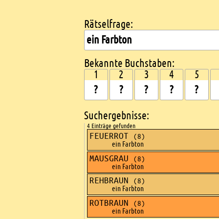
Rätselfrage:
Kreuzworträtsel suchen
Bekannte Buchstaben:
1
2
3
4
5
Suchergebnisse:
4 Einträge gefunden
FEUERROT
(8)
ein Farbton
MAUSGRAU
(8)
ein Farbton
REHBRAUN
(8)
ein Farbton
ROTBRAUN
(8)
ein Farbton