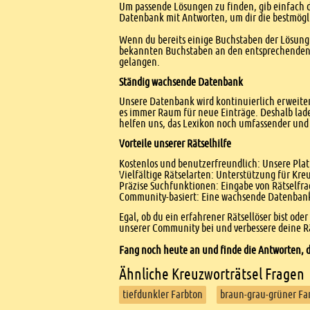
Um passende Lösungen zu finden, gib einfach d
Datenbank mit Antworten, um dir die bestmögl
Wenn du bereits einige Buchstaben der Lösung 
bekannten Buchstaben an den entsprechenden Po
gelangen.
Ständig wachsende Datenbank
Unsere Datenbank wird kontinuierlich erweitert
es immer Raum für neue Einträge. Deshalb lade
helfen uns, das Lexikon noch umfassender und 
Vorteile unserer Rätselhilfe
Kostenlos und benutzerfreundlich: Unsere Platt
Vielfältige Rätselarten: Unterstützung für Kr
Präzise Suchfunktionen: Eingabe von Rätselfr
Community-basiert: Eine wachsende Datenbank 
Egal, ob du ein erfahrener Rätsellöser bist ode
unserer Community bei und verbessere deine Rä
Fang noch heute an und finde die Antworten, d
Ähnliche Kreuzworträtsel Fragen
tiefdunkler Farbton
braun-grau-grüner Fa
Footer