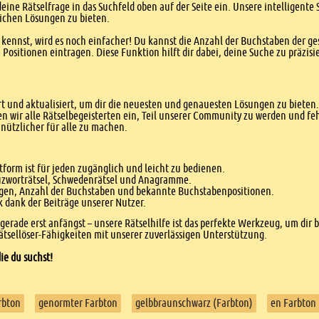
eine Rätselfrage in das Suchfeld oben auf der Seite ein. Unsere intelligen
ichen Lösungen zu bieten.
kennst, wird es noch einfacher! Du kannst die Anzahl der Buchstaben der g
sitionen eintragen. Diese Funktion hilft dir dabei, deine Suche zu präzisie
 und aktualisiert, um dir die neuesten und genauesten Lösungen zu bieten. 
n wir alle Rätselbegeisterten ein, Teil unserer Community zu werden und f
nützlicher für alle zu machen.
form ist für jeden zugänglich und leicht zu bedienen.
euzworträtsel, Schwedenrätsel und Anagramme.
agen, Anzahl der Buchstaben und bekannte Buchstabenpositionen.
dank der Beiträge unserer Nutzer.
r gerade erst anfängst – unsere Rätselhilfe ist das perfekte Werkzeug, um dir 
tsellöser-Fähigkeiten mit unserer zuverlässigen Unterstützung.
ie du suchst!
rbton
genormter Farbton
gelbbraunschwarz (Farbton)
en Farbton