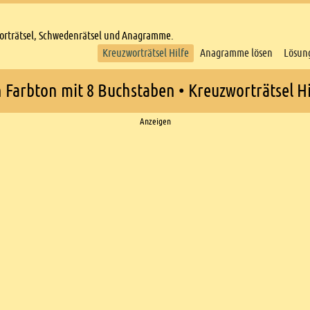
worträtsel, Schwedenrätsel und Anagramme.
Kreuzworträtsel Hilfe
Anagramme lösen
Lösun
n Farbton mit 8 Buchstaben • Kreuzworträtsel Hi
Anzeigen