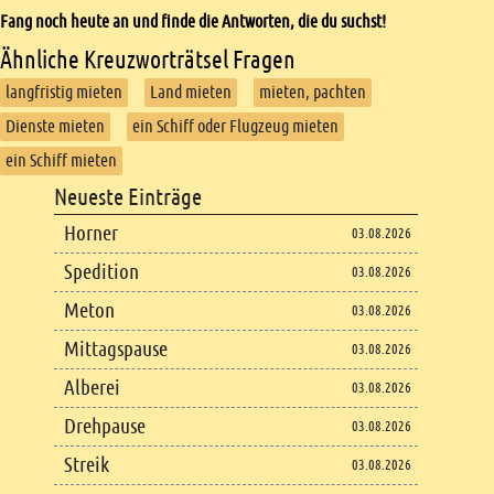
Fang noch heute an und finde die Antworten, die du suchst!
Ähnliche Kreuzworträtsel Fragen
langfristig mieten
Land mieten
mieten, pachten
Dienste mieten
ein Schiff oder Flugzeug mieten
ein Schiff mieten
Footer
Neueste Einträge
Footer content
Horner
03.08.2026
Spedition
03.08.2026
Meton
03.08.2026
Mittagspause
03.08.2026
Alberei
03.08.2026
Drehpause
03.08.2026
Streik
03.08.2026