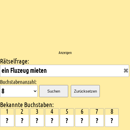
Anzeigen
Rätselfrage:
Kreuzworträtsel suchen
Buchstabenanzahl:
Suchen
Zurücksetzen
Bekannte Buchstaben:
1
2
3
4
5
6
7
8