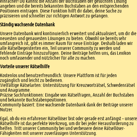
einfacher! Du kannst die Anzahl der Buchstaben der gesuchten Lösung
angeben und die bereits bekannten Buchstaben an den entsprechenden
Positionen eintragen. Diese Funktion hilft dir dabei, deine Suche zu
präzisieren und schneller zur richtigen Antwort zu gelangen.
Ständig wachsende Datenbank
Unsere Datenbank wird kontinuierlich erweitert und aktualisiert, um dir die
neuesten und genauesten Lösungen zu bieten. Obwohl sie bereits sehr
umfangreich ist, gibt es immer Raum für neue Einträge. Deshalb laden wir
alle Rätselbegeisterten ein, Teil unserer Community zu werden und
fehlende Einträge hinzuzufügen. Deine Beiträge helfen uns, das Lexikon
noch umfassender und nützlicher für alle zu machen.
Vorteile unserer Rätselhilfe
Kostenlos und benutzerfreundlich: Unsere Plattform ist für jeden
zugänglich und leicht zu bedienen.
Vielfältige Rätselarten: Unterstützung für Kreuzworträtsel, Schwedenrätsel
und Anagramme.
Präzise Suchfunktionen: Eingabe von Rätselfragen, Anzahl der Buchstaben
und bekannte Buchstabenpositionen.
Community-basiert: Eine wachsende Datenbank dank der Beiträge unserer
Nutzer.
Egal, ob du ein erfahrener Rätsellöser bist oder gerade erst anfängst – unsere
Rätselhilfe ist das perfekte Werkzeug, um dir bei jeder Herausforderung zu
helfen. Tritt unserer Community bei und verbessere deine Rätsellöser-
Fähigkeiten mit unserer zuverlässigen Unterstützung.