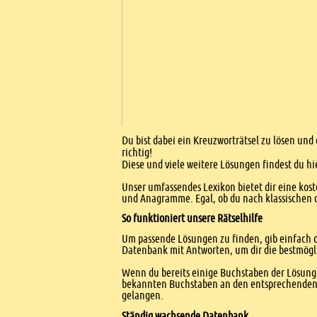
Einleitung
Du bist dabei ein Kreuzworträtsel zu lösen und 
richtig!
Diese und viele weitere Lösungen findest du hi
Unser umfassendes Lexikon bietet dir eine kost
und Anagramme. Egal, ob du nach klassischen od
So funktioniert unsere Rätselhilfe
Um passende Lösungen zu finden, gib einfach d
Datenbank mit Antworten, um dir die bestmögl
Wenn du bereits einige Buchstaben der Lösung 
bekannten Buchstaben an den entsprechenden Po
gelangen.
Ständig wachsende Datenbank