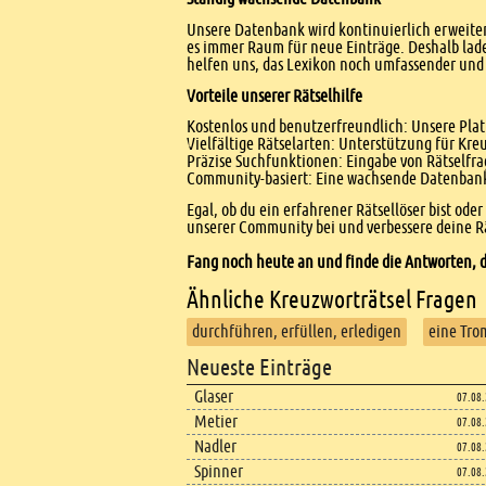
Unsere Datenbank wird kontinuierlich erweitert
es immer Raum für neue Einträge. Deshalb lade
helfen uns, das Lexikon noch umfassender und 
Vorteile unserer Rätselhilfe
Kostenlos und benutzerfreundlich: Unsere Platt
Vielfältige Rätselarten: Unterstützung für Kr
Präzise Suchfunktionen: Eingabe von Rätselfr
Community-basiert: Eine wachsende Datenbank 
Egal, ob du ein erfahrener Rätsellöser bist ode
unserer Community bei und verbessere deine Rä
Fang noch heute an und finde die Antworten, d
Ähnliche Kreuzworträtsel Fragen
durchführen, erfüllen, erledigen
eine Tro
Footer
Neueste Einträge
Footer content
Glaser
07.08
Metier
07.08
Nadler
07.08
Spinner
07.08