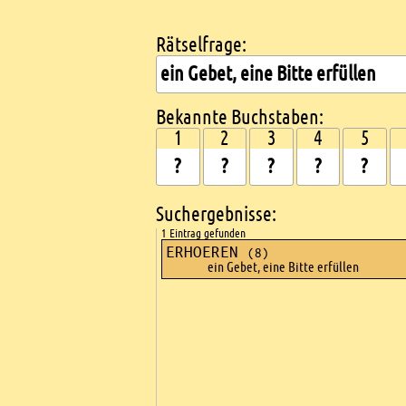
Rätselfrage:
Kreuzworträtsel suchen
Bekannte Buchstaben:
1
2
3
4
5
Suchergebnisse:
1 Eintrag gefunden
ERHOEREN
(8)
ein Gebet, eine Bitte erfüllen
Ads