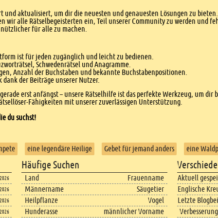
 und aktualisiert, um dir die neuesten und genauesten Lösungen zu bieten. 
n wir alle Rätselbegeisterten ein, Teil unserer Community zu werden und f
nützlicher für alle zu machen.
form ist für jeden zugänglich und leicht zu bedienen.
euzworträtsel, Schwedenrätsel und Anagramme.
agen, Anzahl der Buchstaben und bekannte Buchstabenpositionen.
dank der Beiträge unserer Nutzer.
r gerade erst anfängst – unsere Rätselhilfe ist das perfekte Werkzeug, um dir 
tsellöser-Fähigkeiten mit unserer zuverlässigen Unterstützung.
ie du suchst!
mpete
eine legendäre Heilige
Gebet für jemand anders
eine Waldp
Häufige Suchen
Verschiede
Land
Frauenname
Aktuell gespe
.2026
Männername
Säugetier
Englische Kre
.2026
Heilpflanze
Vogel
Letzte Blogbe
.2026
Hunderasse
männlicher Vorname
Verbesserung
.2026