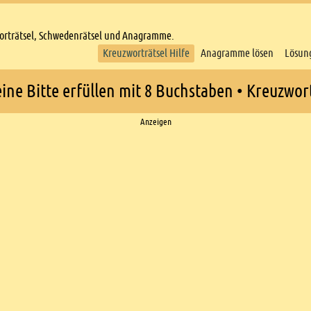
worträtsel, Schwedenrätsel und Anagramme.
Kreuzworträtsel Hilfe
Anagramme lösen
Lösun
eine Bitte erfüllen mit 8 Buchstaben • Kreuzwort
Anzeigen