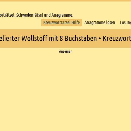
worträtsel, Schwedenrätsel und Anagramme.
Kreuzworträtsel Hilfe
Anagramme lösen
Lösun
lierter Wollstoff mit 8 Buchstaben • Kreuzwort
Anzeigen