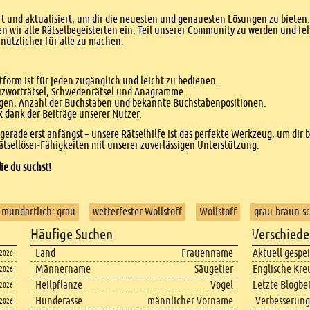
 und aktualisiert, um dir die neuesten und genauesten Lösungen zu bieten. 
n wir alle Rätselbegeisterten ein, Teil unserer Community zu werden und f
nützlicher für alle zu machen.
form ist für jeden zugänglich und leicht zu bedienen.
euzworträtsel, Schwedenrätsel und Anagramme.
agen, Anzahl der Buchstaben und bekannte Buchstabenpositionen.
dank der Beiträge unserer Nutzer.
r gerade erst anfängst – unsere Rätselhilfe ist das perfekte Werkzeug, um dir 
tsellöser-Fähigkeiten mit unserer zuverlässigen Unterstützung.
ie du suchst!
mundartlich: grau
wetterfester Wollstoff
Wollstoff
grau-braun-s
Häufige Suchen
Verschiede
Land
Frauenname
Aktuell gespe
.2026
Männername
Säugetier
Englische Kre
.2026
Heilpflanze
Vogel
Letzte Blogbe
.2026
Hunderasse
männlicher Vorname
Verbesserung
.2026