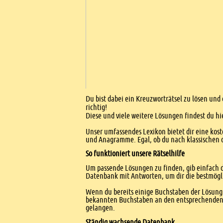
Einleitung
Du bist dabei ein Kreuzworträtsel zu lösen und 
richtig!
Diese und viele weitere Lösungen findest du hi
Unser umfassendes Lexikon bietet dir eine kost
und Anagramme. Egal, ob du nach klassischen od
So funktioniert unsere Rätselhilfe
Um passende Lösungen zu finden, gib einfach d
Datenbank mit Antworten, um dir die bestmögl
Wenn du bereits einige Buchstaben der Lösung 
bekannten Buchstaben an den entsprechenden Po
gelangen.
Ständig wachsende Datenbank