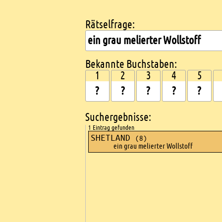
Rätselfrage:
Kreuzworträtsel suchen
Bekannte Buchstaben:
1
2
3
4
5
Suchergebnisse:
1 Eintrag gefunden
SHETLAND
(8)
ein grau melierter Wollstoff
Ads