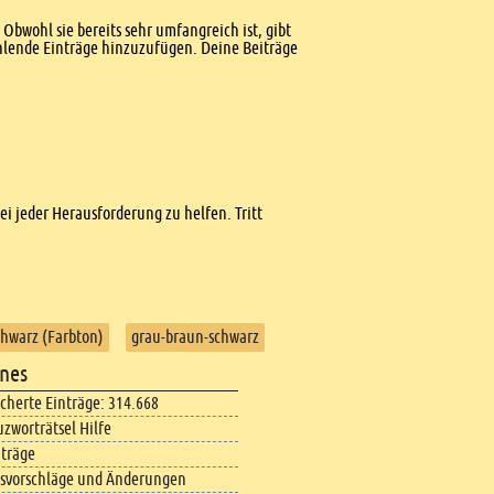
Obwohl sie bereits sehr umfangreich ist, gibt
ehlende Einträge hinzuzufügen. Deine Beiträge
bei jeder Herausforderung zu helfen. Tritt
chwarz (Farbton)
grau-braun-schwarz
nes
icherte Einträge: 314.668
uzworträtsel Hilfe
iträge
svorschläge und Änderungen