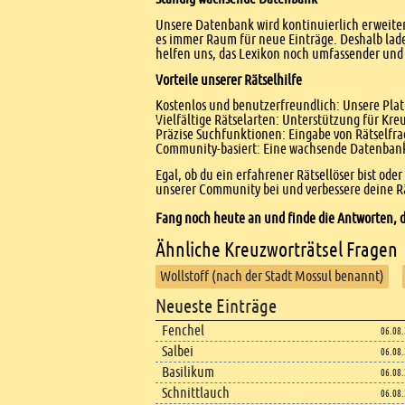
Unsere Datenbank wird kontinuierlich erweitert
es immer Raum für neue Einträge. Deshalb lade
helfen uns, das Lexikon noch umfassender und 
Vorteile unserer Rätselhilfe
Kostenlos und benutzerfreundlich: Unsere Platt
Vielfältige Rätselarten: Unterstützung für Kr
Präzise Suchfunktionen: Eingabe von Rätselfr
Community-basiert: Eine wachsende Datenbank 
Egal, ob du ein erfahrener Rätsellöser bist ode
unserer Community bei und verbessere deine Rä
Fang noch heute an und finde die Antworten, d
Ähnliche Kreuzworträtsel Fragen
Wollstoff (nach der Stadt Mossul benannt)
Footer
Neueste Einträge
Footer content
Fenchel
06.08
Salbei
06.08
Basilikum
06.08
Schnittlauch
06.08