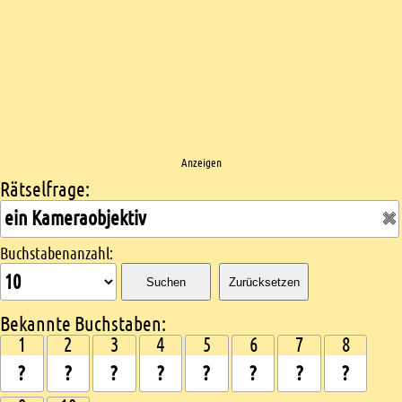
Anzeigen
Rätselfrage:
Kreuzworträtsel suchen
Buchstabenanzahl:
Suchen
Zurücksetzen
Bekannte Buchstaben:
1
2
3
4
5
6
7
8