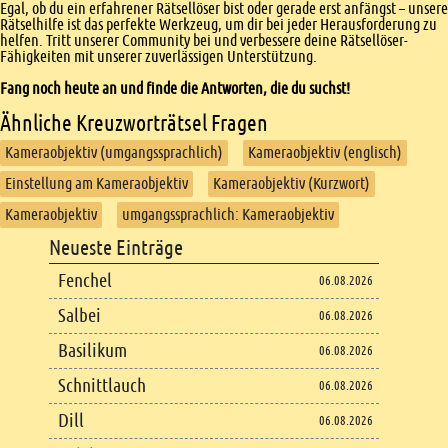
Egal, ob du ein erfahrener Rätsellöser bist oder gerade erst anfängst – unsere
Rätselhilfe ist das perfekte Werkzeug, um dir bei jeder Herausforderung zu
helfen. Tritt unserer Community bei und verbessere deine Rätsellöser-
Fähigkeiten mit unserer zuverlässigen Unterstützung.
Fang noch heute an und finde die Antworten, die du suchst!
Ähnliche Kreuzworträtsel Fragen
Kameraobjektiv (umgangssprachlich)
Kameraobjektiv (englisch)
Einstellung am Kameraobjektiv
Kameraobjektiv (Kurzwort)
Kameraobjektiv
umgangssprachlich: Kameraobjektiv
Footer
Neueste Einträge
Footer content
Fenchel
06.08.2026
Salbei
06.08.2026
Basilikum
06.08.2026
Schnittlauch
06.08.2026
Dill
06.08.2026