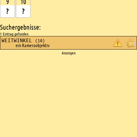
9
10
Suchergebnisse:
1 Eintrag gefunden
WEITWINKEL
(10)
ein Kameraobjektiv
Ads
Anzeigen