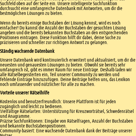
Suchfeld oben auf der Seite ein. Unsere intelligente Suchfunktion
durchsucht eine umfangreiche Datenbank mit Antworten, um dir die
bestmöglichen Lösungen zu bieten.
Wenn du bereits einige Buchstaben der Lösung kennst, wird es noch
einfacher! Du kannst die Anzahl der Buchstaben der gesuchten Lösung
angeben und die bereits bekannten Buchstaben an den entsprechenden
Positionen eintragen. Diese Funktion hilft dir dabei, deine Suche zu
präzisieren und schneller zur richtigen Antwort zu gelangen.
Ständig wachsende Datenbank
Unsere Datenbank wird kontinuierlich erweitert und aktualisiert, um dir die
neuesten und genauesten Lösungen zu bieten. Obwohl sie bereits sehr
umfangreich ist, gibt es immer Raum für neue Einträge. Deshalb laden wir
alle Rätselbegeisterten ein, Teil unserer Community zu werden und
fehlende Einträge hinzuzufügen. Deine Beiträge helfen uns, das Lexikon
noch umfassender und nützlicher für alle zu machen.
Vorteile unserer Rätselhilfe
Kostenlos und benutzerfreundlich: Unsere Plattform ist für jeden
zugänglich und leicht zu bedienen.
Vielfältige Rätselarten: Unterstützung für Kreuzworträtsel, Schwedenrätsel
und Anagramme.
Präzise Suchfunktionen: Eingabe von Rätselfragen, Anzahl der Buchstaben
und bekannte Buchstabenpositionen.
Community-basiert: Eine wachsende Datenbank dank der Beiträge unserer
Nutzer.