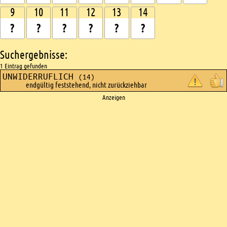
9
10
11
12
13
14
Suchergebnisse:
1 Eintrag gefunden
UNWIDERRUFLICH
(14)
endgültig feststehend, nicht zurückziehbar
Ads
Anzeigen