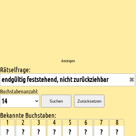
Anzeigen
Rätselfrage:
Kreuzworträtsel suchen
Buchstabenanzahl:
Suchen
Zurücksetzen
Bekannte Buchstaben:
1
2
3
4
5
6
7
8