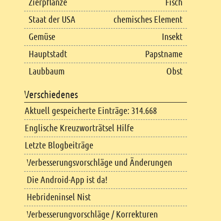
Zierpflanze
Fisch
Staat der USA
chemisches Element
Gemüse
Insekt
Hauptstadt
Papstname
Laubbaum
Obst
Verschiedenes
Aktuell gespeicherte Einträge: 314.668
Englische Kreuzworträtsel Hilfe
Letzte Blogbeiträge
Verbesserungsvorschläge und Änderungen
Die Android-App ist da!
Hebrideninsel Nist
Verbesserungvorschläge / Korrekturen