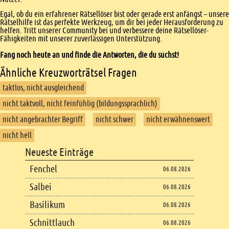
Egal, ob du ein erfahrener Rätsellöser bist oder gerade erst anfängst – unsere
Rätselhilfe ist das perfekte Werkzeug, um dir bei jeder Herausforderung zu
helfen. Tritt unserer Community bei und verbessere deine Rätsellöser-
Fähigkeiten mit unserer zuverlässigen Unterstützung.
Fang noch heute an und finde die Antworten, die du suchst!
Ähnliche Kreuzworträtsel Fragen
taktlos, nicht ausgleichend
nicht taktvoll, nicht feinfühlig (bildungssprachlich)
nicht angebrachter Begriff
nicht schwer
nicht erwähnenswert
nicht hell
Footer
Neueste Einträge
Footer content
Fenchel
06.08.2026
Salbei
06.08.2026
Basilikum
06.08.2026
Schnittlauch
06.08.2026