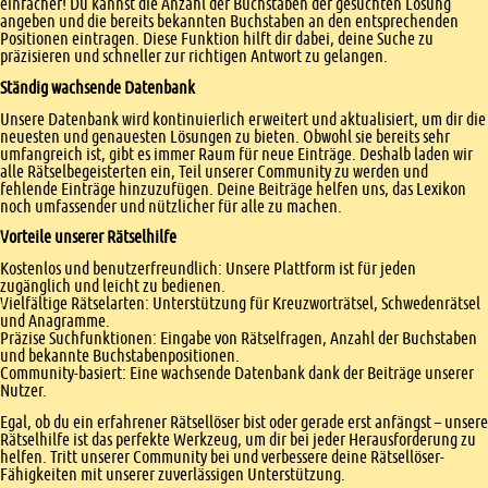
einfacher! Du kannst die Anzahl der Buchstaben der gesuchten Lösung
angeben und die bereits bekannten Buchstaben an den entsprechenden
Positionen eintragen. Diese Funktion hilft dir dabei, deine Suche zu
präzisieren und schneller zur richtigen Antwort zu gelangen.
Ständig wachsende Datenbank
Unsere Datenbank wird kontinuierlich erweitert und aktualisiert, um dir die
neuesten und genauesten Lösungen zu bieten. Obwohl sie bereits sehr
umfangreich ist, gibt es immer Raum für neue Einträge. Deshalb laden wir
alle Rätselbegeisterten ein, Teil unserer Community zu werden und
fehlende Einträge hinzuzufügen. Deine Beiträge helfen uns, das Lexikon
noch umfassender und nützlicher für alle zu machen.
Vorteile unserer Rätselhilfe
Kostenlos und benutzerfreundlich: Unsere Plattform ist für jeden
zugänglich und leicht zu bedienen.
Vielfältige Rätselarten: Unterstützung für Kreuzworträtsel, Schwedenrätsel
und Anagramme.
Präzise Suchfunktionen: Eingabe von Rätselfragen, Anzahl der Buchstaben
und bekannte Buchstabenpositionen.
Community-basiert: Eine wachsende Datenbank dank der Beiträge unserer
Nutzer.
Egal, ob du ein erfahrener Rätsellöser bist oder gerade erst anfängst – unsere
Rätselhilfe ist das perfekte Werkzeug, um dir bei jeder Herausforderung zu
helfen. Tritt unserer Community bei und verbessere deine Rätsellöser-
Fähigkeiten mit unserer zuverlässigen Unterstützung.