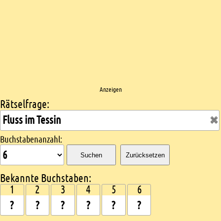
Anzeigen
Rätselfrage:
Kreuzworträtsel suchen
Buchstabenanzahl:
Suchen
Zurücksetzen
Bekannte Buchstaben:
1
2
3
4
5
6