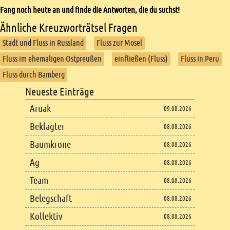
Fang noch heute an und finde die Antworten, die du suchst!
Ähnliche Kreuzworträtsel Fragen
Stadt und Fluss in Russland
Fluss zur Mosel
Fluss im ehemaligen Ostpreußen
einfließen (Fluss)
Fluss in Peru
Fluss durch Bamberg
Footer
Neueste Einträge
Footer content
Aruak
09.08.2026
Beklagter
08.08.2026
Baumkrone
08.08.2026
Ag
08.08.2026
Team
08.08.2026
Belegschaft
08.08.2026
Kollektiv
08.08.2026