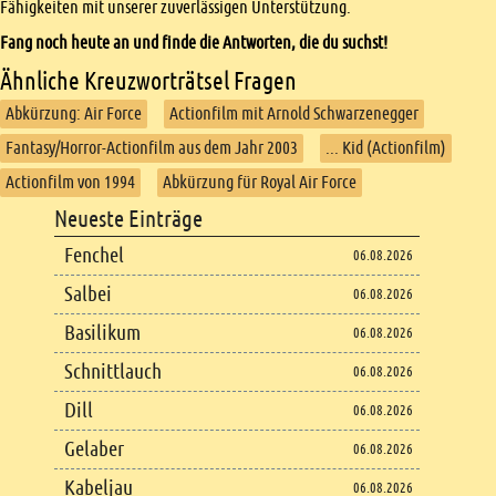
Fähigkeiten mit unserer zuverlässigen Unterstützung.
Fang noch heute an und finde die Antworten, die du suchst!
Ähnliche Kreuzworträtsel Fragen
Abkürzung: Air Force
Actionfilm mit Arnold Schwarzenegger
Fantasy/Horror-Actionfilm aus dem Jahr 2003
... Kid (Actionfilm)
Actionfilm von 1994
Abkürzung für Royal Air Force
Footer
Neueste Einträge
Footer content
Fenchel
06.08.2026
Salbei
06.08.2026
Basilikum
06.08.2026
Schnittlauch
06.08.2026
Dill
06.08.2026
Gelaber
06.08.2026
Kabeljau
06.08.2026