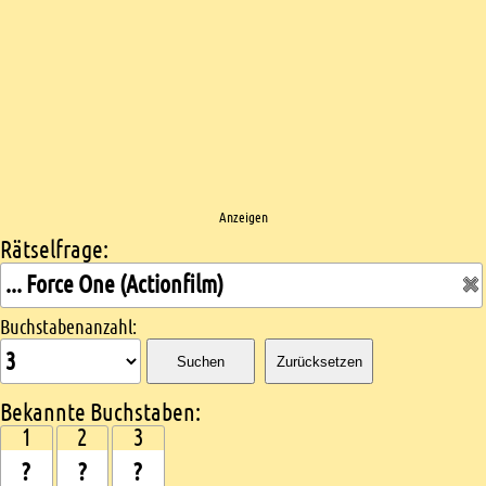
Anzeigen
Rätselfrage:
Kreuzworträtsel suchen
Buchstabenanzahl:
Suchen
Zurücksetzen
Bekannte Buchstaben:
1
2
3