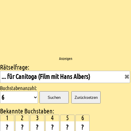
Anzeigen
Rätselfrage:
Kreuzworträtsel suchen
Buchstabenanzahl:
Suchen
Zurücksetzen
Bekannte Buchstaben:
1
2
3
4
5
6