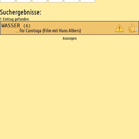
Suchergebnisse:
1 Eintrag gefunden
WASSER
(6)
... für Canitoga (Film mit Hans Albers)
Ads
Anzeigen