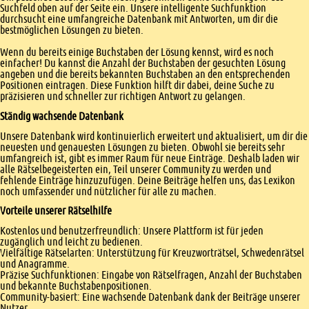
Suchfeld oben auf der Seite ein. Unsere intelligente Suchfunktion
durchsucht eine umfangreiche Datenbank mit Antworten, um dir die
bestmöglichen Lösungen zu bieten.
Wenn du bereits einige Buchstaben der Lösung kennst, wird es noch
einfacher! Du kannst die Anzahl der Buchstaben der gesuchten Lösung
angeben und die bereits bekannten Buchstaben an den entsprechenden
Positionen eintragen. Diese Funktion hilft dir dabei, deine Suche zu
präzisieren und schneller zur richtigen Antwort zu gelangen.
Ständig wachsende Datenbank
Unsere Datenbank wird kontinuierlich erweitert und aktualisiert, um dir die
neuesten und genauesten Lösungen zu bieten. Obwohl sie bereits sehr
umfangreich ist, gibt es immer Raum für neue Einträge. Deshalb laden wir
alle Rätselbegeisterten ein, Teil unserer Community zu werden und
fehlende Einträge hinzuzufügen. Deine Beiträge helfen uns, das Lexikon
noch umfassender und nützlicher für alle zu machen.
Vorteile unserer Rätselhilfe
Kostenlos und benutzerfreundlich: Unsere Plattform ist für jeden
zugänglich und leicht zu bedienen.
Vielfältige Rätselarten: Unterstützung für Kreuzworträtsel, Schwedenrätsel
und Anagramme.
Präzise Suchfunktionen: Eingabe von Rätselfragen, Anzahl der Buchstaben
und bekannte Buchstabenpositionen.
Community-basiert: Eine wachsende Datenbank dank der Beiträge unserer
Nutzer.