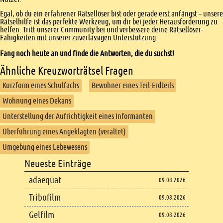
Egal, ob du ein erfahrener Rätsellöser bist oder gerade erst anfängst – unsere
Rätselhilfe ist das perfekte Werkzeug, um dir bei jeder Herausforderung zu
helfen. Tritt unserer Community bei und verbessere deine Rätsellöser-
Fähigkeiten mit unserer zuverlässigen Unterstützung.
Fang noch heute an und finde die Antworten, die du suchst!
Ähnliche Kreuzworträtsel Fragen
Kurzform eines Schulfachs
Bewohner eines Teil-Erdteils
Wohnung eines Dekans
Unterstellung der Aufrichtigkeit eines Informanten
Überführung eines Angeklagten (veraltet)
Umgebung eines Lebewesens
Footer
Neueste Einträge
Footer content
adaequat
09.08.2026
Tribofilm
09.08.2026
Gelfilm
09.08.2026