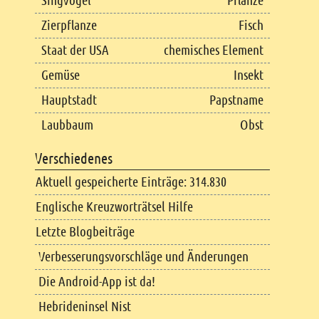
Singvogel
Pflanze
Zierpflanze
Fisch
Staat der USA
chemisches Element
Gemüse
Insekt
Hauptstadt
Papstname
Laubbaum
Obst
Verschiedenes
Aktuell gespeicherte Einträge: 314.830
Englische Kreuzworträtsel Hilfe
Letzte Blogbeiträge
Verbesserungsvorschläge und Änderungen
Die Android-App ist da!
Hebrideninsel Nist