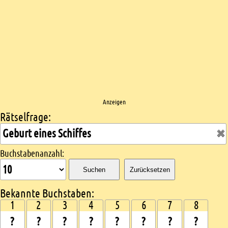
Anzeigen
Rätselfrage:
Kreuzworträtsel suchen
Buchstabenanzahl:
Suchen
Zurücksetzen
Bekannte Buchstaben:
1
2
3
4
5
6
7
8