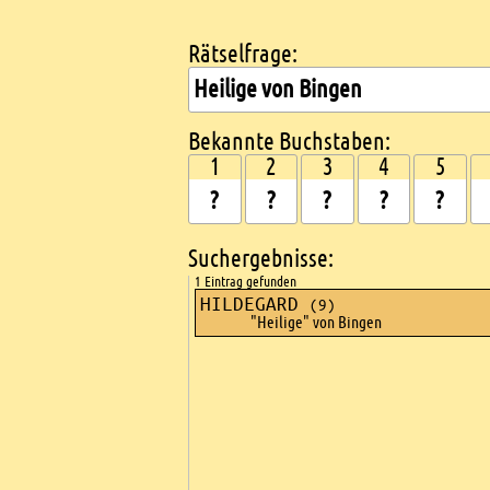
Rätselfrage:
Kreuzworträtsel suchen
Bekannte Buchstaben:
1
2
3
4
5
Suchergebnisse:
1 Eintrag gefunden
HILDEGARD
(9)
"Heilige" von Bingen
Ads