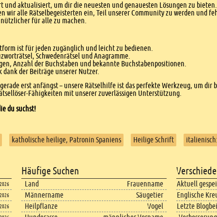
 und aktualisiert, um dir die neuesten und genauesten Lösungen zu bieten. 
n wir alle Rätselbegeisterten ein, Teil unserer Community zu werden und f
nützlicher für alle zu machen.
form ist für jeden zugänglich und leicht zu bedienen.
euzworträtsel, Schwedenrätsel und Anagramme.
agen, Anzahl der Buchstaben und bekannte Buchstabenpositionen.
dank der Beiträge unserer Nutzer.
r gerade erst anfängst – unsere Rätselhilfe ist das perfekte Werkzeug, um dir 
tsellöser-Fähigkeiten mit unserer zuverlässigen Unterstützung.
ie du suchst!
katholische heilige, Patronin Spaniens
Heilige Schrift
italienisch
Häufige Suchen
Verschiede
Land
Frauenname
Aktuell gespe
.2026
Männername
Säugetier
Englische Kre
.2026
Heilpflanze
Vogel
Letzte Blogbe
.2026