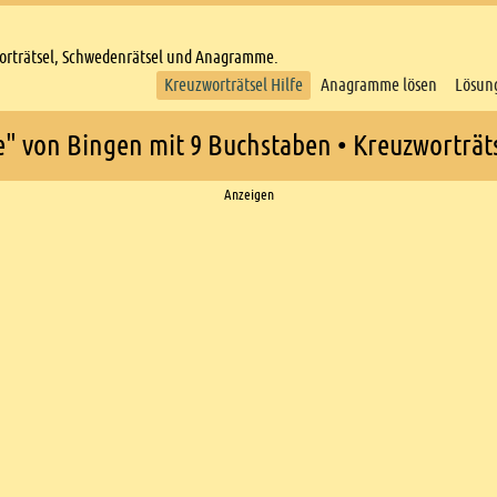
worträtsel, Schwedenrätsel und Anagramme.
Kreuzworträtsel Hilfe
Anagramme lösen
Lösun
e" von Bingen mit 9 Buchstaben • Kreuzworträts
Anzeigen