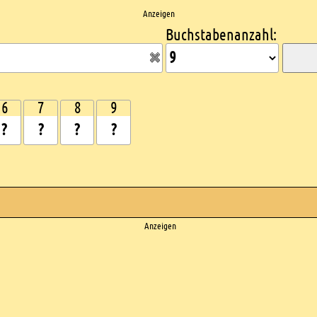
Anzeigen
Buchstabenanzahl:
6
7
8
9
Anzeigen