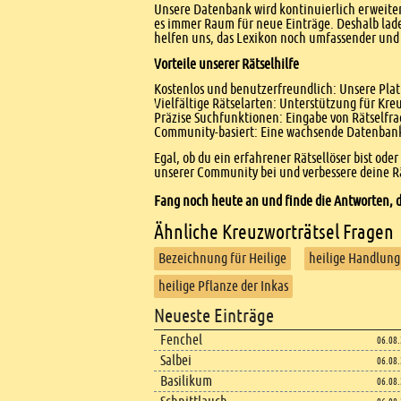
Unsere Datenbank wird kontinuierlich erweitert
es immer Raum für neue Einträge. Deshalb lade
helfen uns, das Lexikon noch umfassender und 
Vorteile unserer Rätselhilfe
Kostenlos und benutzerfreundlich: Unsere Platt
Vielfältige Rätselarten: Unterstützung für Kr
Präzise Suchfunktionen: Eingabe von Rätselfr
Community-basiert: Eine wachsende Datenbank 
Egal, ob du ein erfahrener Rätsellöser bist ode
unserer Community bei und verbessere deine Rä
Fang noch heute an und finde die Antworten, d
Ähnliche Kreuzworträtsel Fragen
Bezeichnung für Heilige
heilige Handlung
heilige Pflanze der Inkas
Footer
Neueste Einträge
Footer content
Fenchel
06.08
Salbei
06.08
Basilikum
06.08