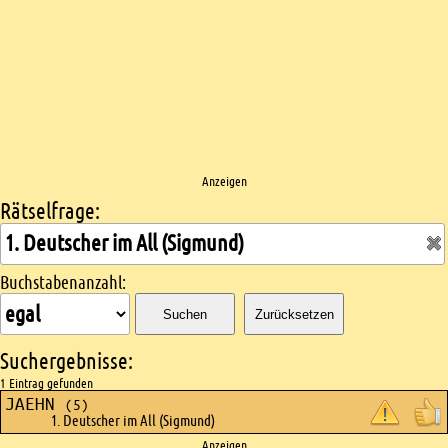
Anzeigen
Rätselfrage:
Kreuzworträtsel suchen
Buchstabenanzahl:
Suchen
Zurücksetzen
Suchergebnisse:
1 Eintrag gefunden
JAEHN
(5)
1. Deutscher im All (Sigmund)
Anzeigen