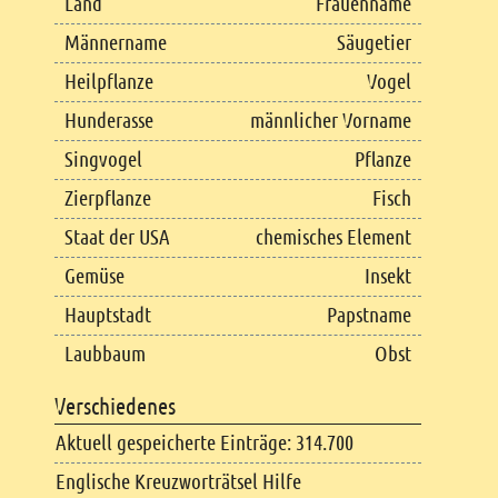
Land
Frauenname
Männername
Säugetier
Heilpflanze
Vogel
Hunderasse
männlicher Vorname
Singvogel
Pflanze
Zierpflanze
Fisch
Staat der USA
chemisches Element
Gemüse
Insekt
Hauptstadt
Papstname
Laubbaum
Obst
Verschiedenes
Aktuell gespeicherte Einträge: 314.700
Englische Kreuzworträtsel Hilfe