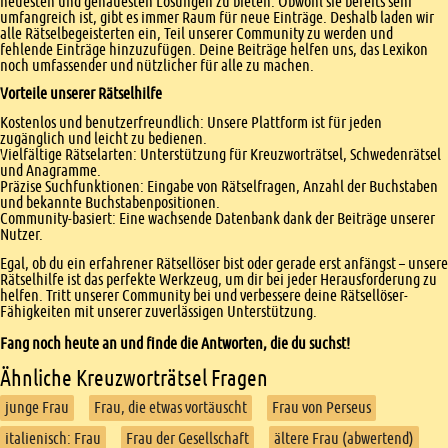
neuesten und genauesten Lösungen zu bieten. Obwohl sie bereits sehr
umfangreich ist, gibt es immer Raum für neue Einträge. Deshalb laden wir
alle Rätselbegeisterten ein, Teil unserer Community zu werden und
fehlende Einträge hinzuzufügen. Deine Beiträge helfen uns, das Lexikon
noch umfassender und nützlicher für alle zu machen.
Vorteile unserer Rätselhilfe
Kostenlos und benutzerfreundlich: Unsere Plattform ist für jeden
zugänglich und leicht zu bedienen.
Vielfältige Rätselarten: Unterstützung für Kreuzworträtsel, Schwedenrätsel
und Anagramme.
Präzise Suchfunktionen: Eingabe von Rätselfragen, Anzahl der Buchstaben
und bekannte Buchstabenpositionen.
Community-basiert: Eine wachsende Datenbank dank der Beiträge unserer
Nutzer.
Egal, ob du ein erfahrener Rätsellöser bist oder gerade erst anfängst – unsere
Rätselhilfe ist das perfekte Werkzeug, um dir bei jeder Herausforderung zu
helfen. Tritt unserer Community bei und verbessere deine Rätsellöser-
Fähigkeiten mit unserer zuverlässigen Unterstützung.
Fang noch heute an und finde die Antworten, die du suchst!
Ähnliche Kreuzworträtsel Fragen
junge Frau
Frau, die etwas vortäuscht
Frau von Perseus
italienisch: Frau
Frau der Gesellschaft
ältere Frau (abwertend)