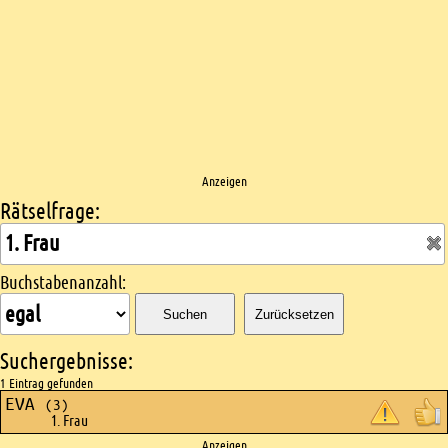
Anzeigen
Rätselfrage:
Kreuzworträtsel suchen
Buchstabenanzahl:
Suchen
Zurücksetzen
Suchergebnisse:
1 Eintrag gefunden
EVA
(3)
1. Frau
Anzeigen