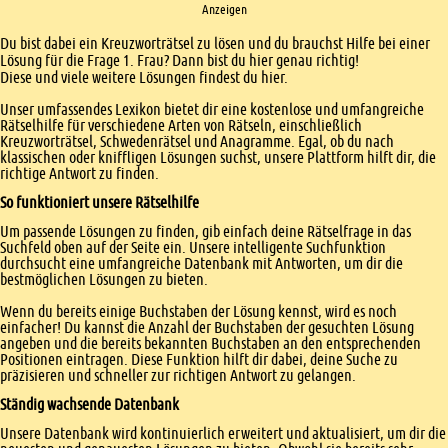
Anzeigen
Einleitung
Du bist dabei ein Kreuzworträtsel zu lösen und du brauchst Hilfe bei einer
Lösung für die Frage 1. Frau? Dann bist du hier genau richtig!
Diese und viele weitere Lösungen findest du hier.
Unser umfassendes Lexikon bietet dir eine kostenlose und umfangreiche
Rätselhilfe für verschiedene Arten von Rätseln, einschließlich
Kreuzworträtsel, Schwedenrätsel und Anagramme. Egal, ob du nach
klassischen oder kniffligen Lösungen suchst, unsere Plattform hilft dir, die
richtige Antwort zu finden.
So funktioniert unsere Rätselhilfe
Um passende Lösungen zu finden, gib einfach deine Rätselfrage in das
Suchfeld oben auf der Seite ein. Unsere intelligente Suchfunktion
durchsucht eine umfangreiche Datenbank mit Antworten, um dir die
bestmöglichen Lösungen zu bieten.
Wenn du bereits einige Buchstaben der Lösung kennst, wird es noch
einfacher! Du kannst die Anzahl der Buchstaben der gesuchten Lösung
angeben und die bereits bekannten Buchstaben an den entsprechenden
Positionen eintragen. Diese Funktion hilft dir dabei, deine Suche zu
präzisieren und schneller zur richtigen Antwort zu gelangen.
Ständig wachsende Datenbank
Unsere Datenbank wird kontinuierlich erweitert und aktualisiert, um dir die