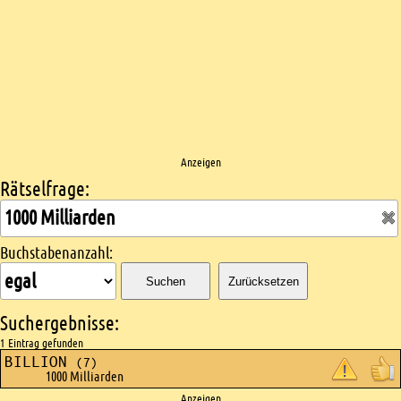
Anzeigen
Rätselfrage:
Kreuzworträtsel suchen
Buchstabenanzahl:
Suchen
Zurücksetzen
Suchergebnisse:
1 Eintrag gefunden
BILLION
(7)
1000 Milliarden
Anzeigen