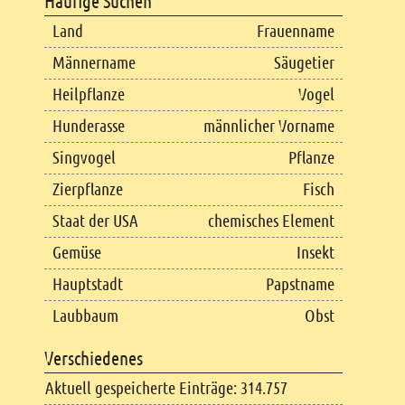
Häufige Suchen
Land
Frauenname
Männername
Säugetier
Heilpflanze
Vogel
Hunderasse
männlicher Vorname
Singvogel
Pflanze
Zierpflanze
Fisch
Staat der USA
chemisches Element
Gemüse
Insekt
Hauptstadt
Papstname
Laubbaum
Obst
Verschiedenes
Aktuell gespeicherte Einträge: 314.757