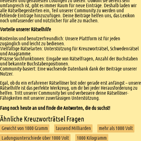
neuesten und genauesten Lösungen zu bieten. Obwohl sie bereits sehr
umfangreich ist, gibt es immer Raum für neue Einträge. Deshalb laden wir
alle Rätselbegeisterten ein, Teil unserer Community zu werden und
fehlende Einträge hinzuzufügen. Deine Beiträge helfen uns, das Lexikon
noch umfassender und nützlicher für alle zu machen.
Vorteile unserer Rätselhilfe
Kostenlos und benutzerfreundlich: Unsere Plattform ist für jeden
zugänglich und leicht zu bedienen.
Vielfältige Rätselarten: Unterstützung für Kreuzworträtsel, Schwedenrätsel
und Anagramme.
Präzise Suchfunktionen: Eingabe von Rätselfragen, Anzahl der Buchstaben
und bekannte Buchstabenpositionen.
Community-basiert: Eine wachsende Datenbank dank der Beiträge unserer
Nutzer.
Egal, ob du ein erfahrener Rätsellöser bist oder gerade erst anfängst – unsere
Rätselhilfe ist das perfekte Werkzeug, um dir bei jeder Herausforderung zu
helfen. Tritt unserer Community bei und verbessere deine Rätsellöser-
Fähigkeiten mit unserer zuverlässigen Unterstützung.
Fang noch heute an und finde die Antworten, die du suchst!
Ähnliche Kreuzworträtsel Fragen
Gewicht von 1000 Gramm
tausend Milliarden
mehr als 1000 Volt
Ladungsunterschiede über 1000 Volt
1000 Kilogramm