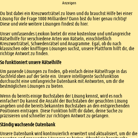
Anzeigen
Einleitung
Du bist dabei ein Kreuzworträtsel zu lösen und du brauchst Hilfe bei einer
Lösung für die Frage 1000 Milliarden? Dann bist du hier genau richtig!
Diese und viele weitere Lösungen findest du hier.
Unser umfassendes Lexikon bietet dir eine kostenlose und umfangreiche
Rätselhilfe für verschiedene Arten von Rätseln, einschließlich
Kreuzworträtsel, Schwedenrätsel und Anagramme. Egal, ob du nach
klassischen oder kniffligen Lösungen suchst, unsere Plattform hilft dir, die
richtige Antwort zu finden.
So funktioniert unsere Rätselhilfe
Um passende Lösungen zu finden, gib einfach deine Rätselfrage in das
Suchfeld oben auf der Seite ein. Unsere intelligente Suchfunktion
durchsucht eine umfangreiche Datenbank mit Antworten, um dir die
bestmöglichen Lösungen zu bieten.
Wenn du bereits einige Buchstaben der Lösung kennst, wird es noch
einfacher! Du kannst die Anzahl der Buchstaben der gesuchten Lösung
angeben und die bereits bekannten Buchstaben an den entsprechenden
Positionen eintragen. Diese Funktion hilft dir dabei, deine Suche zu
präzisieren und schneller zur richtigen Antwort zu gelangen.
Ständig wachsende Datenbank
Unsere Datenbank wird kontinuierlich erweitert und aktualisiert, um dir die