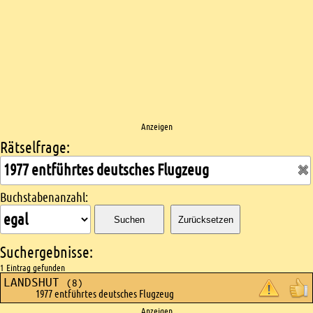
Anzeigen
Rätselfrage:
Kreuzworträtsel suchen
Buchstabenanzahl:
Suchen
Zurücksetzen
Suchergebnisse:
1 Eintrag gefunden
LANDSHUT
(8)
1977 entführtes deutsches Flugzeug
Anzeigen