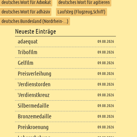
deutsches Wort für Advokat
deutsches Wort für agitieren
deutsches Wort für adhäsiv
Laufsteg (Flugzeug,Schiff)
deutsches Bundesland (Nordrhein-...)
Footer
Neueste Einträge
Footer content
adaequat
09.08.2026
Tribofilm
09.08.2026
Gelfilm
09.08.2026
Preisverleihung
09.08.2026
Verdienstorden
09.08.2026
Verdienstkreuz
09.08.2026
Silbermedaille
09.08.2026
Bronzemedaille
09.08.2026
Preiskroenung
09.08.2026