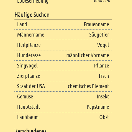
Lobeserhebung
09.08.2026
Häufige Suchen
Land
Frauenname
Männername
Säugetier
Heilpflanze
Vogel
Hunderasse
männlicher Vorname
Singvogel
Pflanze
Zierpflanze
Fisch
Staat der USA
chemisches Element
Gemüse
Insekt
Hauptstadt
Papstname
Laubbaum
Obst
Verschiedenes