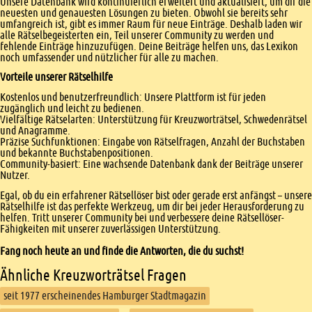
Unsere Datenbank wird kontinuierlich erweitert und aktualisiert, um dir die
neuesten und genauesten Lösungen zu bieten. Obwohl sie bereits sehr
umfangreich ist, gibt es immer Raum für neue Einträge. Deshalb laden wir
alle Rätselbegeisterten ein, Teil unserer Community zu werden und
fehlende Einträge hinzuzufügen. Deine Beiträge helfen uns, das Lexikon
noch umfassender und nützlicher für alle zu machen.
Vorteile unserer Rätselhilfe
Kostenlos und benutzerfreundlich: Unsere Plattform ist für jeden
zugänglich und leicht zu bedienen.
Vielfältige Rätselarten: Unterstützung für Kreuzworträtsel, Schwedenrätsel
und Anagramme.
Präzise Suchfunktionen: Eingabe von Rätselfragen, Anzahl der Buchstaben
und bekannte Buchstabenpositionen.
Community-basiert: Eine wachsende Datenbank dank der Beiträge unserer
Nutzer.
Egal, ob du ein erfahrener Rätsellöser bist oder gerade erst anfängst – unsere
Rätselhilfe ist das perfekte Werkzeug, um dir bei jeder Herausforderung zu
helfen. Tritt unserer Community bei und verbessere deine Rätsellöser-
Fähigkeiten mit unserer zuverlässigen Unterstützung.
Fang noch heute an und finde die Antworten, die du suchst!
Ähnliche Kreuzworträtsel Fragen
seit 1977 erscheinendes Hamburger Stadtmagazin