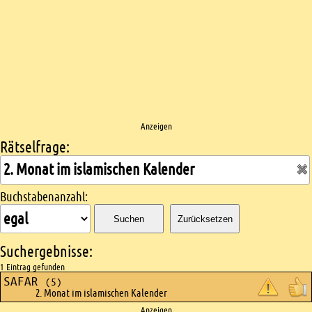
Anzeigen
Rätselfrage:
Kreuzworträtsel suchen
Buchstabenanzahl:
Suchen
Zurücksetzen
Suchergebnisse:
1 Eintrag gefunden
SAFAR
(5)
2. Monat im islamischen Kalender
Anzeigen