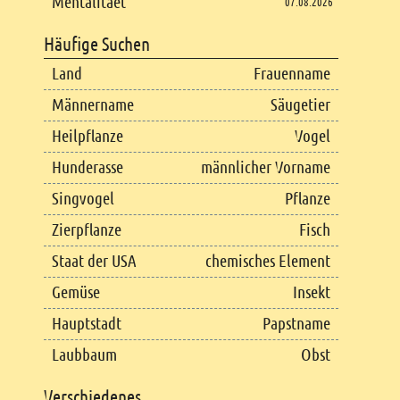
Mentalitaet
07.08.2026
Häufige Suchen
Land
Frauenname
Männername
Säugetier
Heilpflanze
Vogel
Hunderasse
männlicher Vorname
Singvogel
Pflanze
Zierpflanze
Fisch
Staat der USA
chemisches Element
Gemüse
Insekt
Hauptstadt
Papstname
Laubbaum
Obst
Verschiedenes