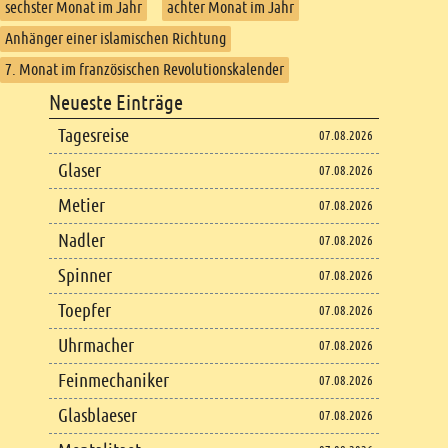
sechster Monat im Jahr
achter Monat im Jahr
Anhänger einer islamischen Richtung
7. Monat im französischen Revolutionskalender
Footer
Neueste Einträge
Footer content
Tagesreise
07.08.2026
Glaser
07.08.2026
Metier
07.08.2026
Nadler
07.08.2026
Spinner
07.08.2026
Toepfer
07.08.2026
Uhrmacher
07.08.2026
Feinmechaniker
07.08.2026
Glasblaeser
07.08.2026