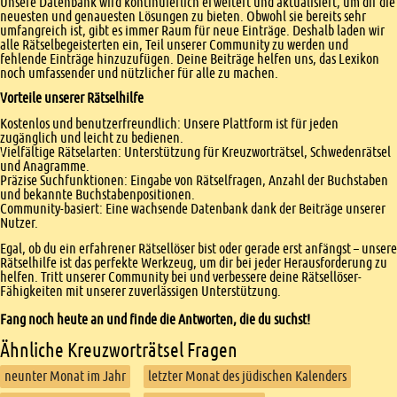
Unsere Datenbank wird kontinuierlich erweitert und aktualisiert, um dir die
neuesten und genauesten Lösungen zu bieten. Obwohl sie bereits sehr
umfangreich ist, gibt es immer Raum für neue Einträge. Deshalb laden wir
alle Rätselbegeisterten ein, Teil unserer Community zu werden und
fehlende Einträge hinzuzufügen. Deine Beiträge helfen uns, das Lexikon
noch umfassender und nützlicher für alle zu machen.
Vorteile unserer Rätselhilfe
Kostenlos und benutzerfreundlich: Unsere Plattform ist für jeden
zugänglich und leicht zu bedienen.
Vielfältige Rätselarten: Unterstützung für Kreuzworträtsel, Schwedenrätsel
und Anagramme.
Präzise Suchfunktionen: Eingabe von Rätselfragen, Anzahl der Buchstaben
und bekannte Buchstabenpositionen.
Community-basiert: Eine wachsende Datenbank dank der Beiträge unserer
Nutzer.
Egal, ob du ein erfahrener Rätsellöser bist oder gerade erst anfängst – unsere
Rätselhilfe ist das perfekte Werkzeug, um dir bei jeder Herausforderung zu
helfen. Tritt unserer Community bei und verbessere deine Rätsellöser-
Fähigkeiten mit unserer zuverlässigen Unterstützung.
Fang noch heute an und finde die Antworten, die du suchst!
Ähnliche Kreuzworträtsel Fragen
neunter Monat im Jahr
letzter Monat des jüdischen Kalenders