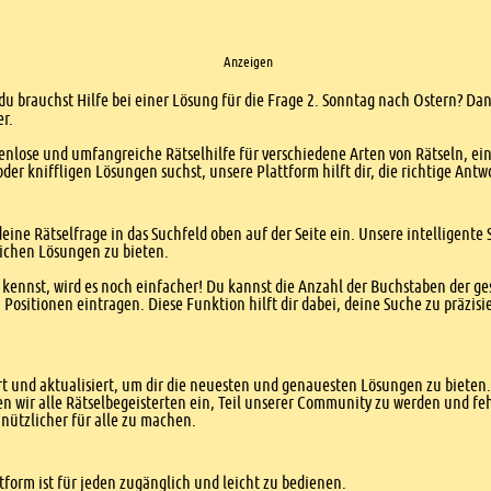
Anzeigen
du brauchst Hilfe bei einer Lösung für die Frage 2. Sonntag nach Ostern? Dan
er.
enlose und umfangreiche Rätselhilfe für verschiedene Arten von Rätseln, ei
er kniffligen Lösungen suchst, unsere Plattform hilft dir, die richtige Antw
eine Rätselfrage in das Suchfeld oben auf der Seite ein. Unsere intelligen
ichen Lösungen zu bieten.
kennst, wird es noch einfacher! Du kannst die Anzahl der Buchstaben der g
sitionen eintragen. Diese Funktion hilft dir dabei, deine Suche zu präzisie
 und aktualisiert, um dir die neuesten und genauesten Lösungen zu bieten. 
n wir alle Rätselbegeisterten ein, Teil unserer Community zu werden und f
nützlicher für alle zu machen.
form ist für jeden zugänglich und leicht zu bedienen.