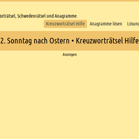
worträtsel, Schwedenrätsel und Anagramme.
Kreuzworträtsel Hilfe
Anagramme lösen
Lösun
2. Sonntag nach Ostern • Kreuzworträtsel Hilfe
Anzeigen