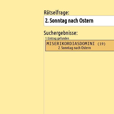
Rätselfrage:
Kreuzworträtsel suchen
Suchergebnisse:
1 Eintrag gefunden
MISERIKORDIASDOMINI
(19)
2. Sonntag nach Ostern
Ads