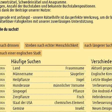
euzworträtsel, Schwedenrätsel und Anagramme.
agen, Anzahl der Buchstaben und bekannte Buchstabenpositionen.
dank der Beiträge unserer Nutzer.
r gerade erst anfängst – unsere Rätselhilfe ist das perfekte Werkzeug, um dir 
tsellöser-Fähigkeiten mit unserer zuverlässigen Unterstützung.
ie du suchst!
nach drinnen
Streben nach echter Menschlichkeit
nach längerer Suc
nach einer englischen Stadt
Häufige Suchen
Verschiede
Land
Frauenname
Aktuell gespe
.2026
Männername
Säugetier
Englische Kre
.2026
Heilpflanze
Vogel
Letzte Blogbe
.2026
Hunderasse
männlicher Vorname
Verbesserung
.2026
Singvogel
Pflanze
Die Android-A
.2026
Zierpflanze
Fisch
Hebrideninsel
.2026
Staat der USA
chemisches Element
Verbesserung
.2026
Gemüse
Insekt
Neues Design
.2026