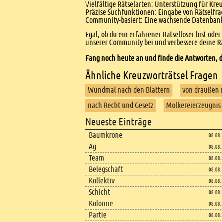
Vielfältige Rätselarten: Unterstützung für Kr
Präzise Suchfunktionen: Eingabe von Rätselfr
Community-basiert: Eine wachsende Datenbank 
Egal, ob du ein erfahrener Rätsellöser bist ode
unserer Community bei und verbessere deine Rä
Fang noch heute an und finde die Antworten, d
Ähnliche Kreuzworträtsel Fragen
Wundmal nach den Blattern
von draußen 
nach Recht und Gesetz
Molkereierzeugnis 
Footer
Neueste Einträge
Footer content
Baumkrone
08.08
Ag
08.08
Team
08.08
Belegschaft
08.08
Kollektiv
08.08
Schicht
08.08
Kolonne
08.08
Partie
08.08