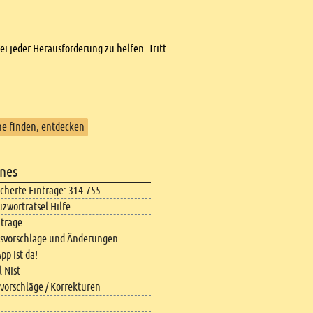
bei jeder Herausforderung zu helfen. Tritt
he finden, entdecken
nes
icherte Einträge: 314.755
uzworträtsel Hilfe
iträge
svorschläge und Änderungen
pp ist da!
 Nist
vorschläge / Korrekturen