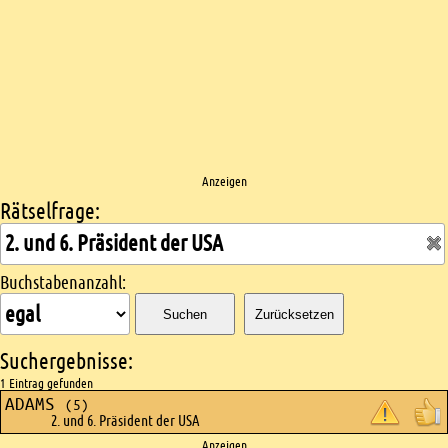
Anzeigen
Rätselfrage:
Kreuzworträtsel suchen
Buchstabenanzahl:
Suchen
Zurücksetzen
Suchergebnisse:
1 Eintrag gefunden
ADAMS
(5)
2. und 6. Präsident der USA
Anzeigen