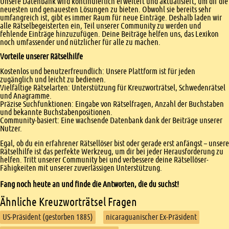
Unsere Datenbank wird kontinuierlich erweitert und aktualisiert, um dir die
neuesten und genauesten Lösungen zu bieten. Obwohl sie bereits sehr
umfangreich ist, gibt es immer Raum für neue Einträge. Deshalb laden wir
alle Rätselbegeisterten ein, Teil unserer Community zu werden und
fehlende Einträge hinzuzufügen. Deine Beiträge helfen uns, das Lexikon
noch umfassender und nützlicher für alle zu machen.
Vorteile unserer Rätselhilfe
Kostenlos und benutzerfreundlich: Unsere Plattform ist für jeden
zugänglich und leicht zu bedienen.
Vielfältige Rätselarten: Unterstützung für Kreuzworträtsel, Schwedenrätsel
und Anagramme.
Präzise Suchfunktionen: Eingabe von Rätselfragen, Anzahl der Buchstaben
und bekannte Buchstabenpositionen.
Community-basiert: Eine wachsende Datenbank dank der Beiträge unserer
Nutzer.
Egal, ob du ein erfahrener Rätsellöser bist oder gerade erst anfängst – unsere
Rätselhilfe ist das perfekte Werkzeug, um dir bei jeder Herausforderung zu
helfen. Tritt unserer Community bei und verbessere deine Rätsellöser-
Fähigkeiten mit unserer zuverlässigen Unterstützung.
Fang noch heute an und finde die Antworten, die du suchst!
Ähnliche Kreuzworträtsel Fragen
US-Präsident (gestorben 1885)
nicaraguanischer Ex-Präsident