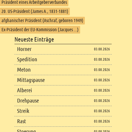
Präsident eines Arbeitgeberverbandes
20. US-Präsident (James A., 1831-1881)
afghanischer Präsident (Aschraf, geboren 1949)
Ex-Präsident der EU-Kommission (Jacques ...)
Footer
Neueste Einträge
Footer content
Horner
03.08.2026
Spedition
03.08.2026
Meton
03.08.2026
Mittagspause
03.08.2026
Alberei
03.08.2026
Drehpause
03.08.2026
Streik
03.08.2026
Rast
03.08.2026
Stoerung
03.08.2026