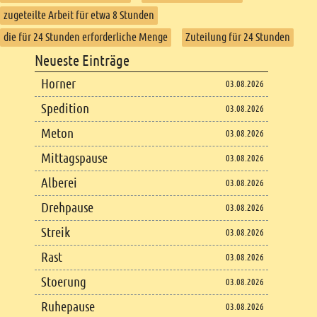
zugeteilte Arbeit für etwa 8 Stunden
die für 24 Stunden erforderliche Menge
Zuteilung für 24 Stunden
Footer
Neueste Einträge
Footer content
Horner
03.08.2026
Spedition
03.08.2026
Meton
03.08.2026
Mittagspause
03.08.2026
Alberei
03.08.2026
Drehpause
03.08.2026
Streik
03.08.2026
Rast
03.08.2026
Stoerung
03.08.2026
Ruhepause
03.08.2026