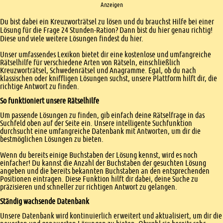
Anzeigen
Einleitung
Du bist dabei ein Kreuzworträtsel zu lösen und du brauchst Hilfe bei einer
Lösung für die Frage 24 Stunden-Ration? Dann bist du hier genau richtig!
Diese und viele weitere Lösungen findest du hier.
Unser umfassendes Lexikon bietet dir eine kostenlose und umfangreiche
Rätselhilfe für verschiedene Arten von Rätseln, einschließlich
Kreuzworträtsel, Schwedenrätsel und Anagramme. Egal, ob du nach
klassischen oder kniffligen Lösungen suchst, unsere Plattform hilft dir, die
richtige Antwort zu finden.
So funktioniert unsere Rätselhilfe
Um passende Lösungen zu finden, gib einfach deine Rätselfrage in das
Suchfeld oben auf der Seite ein. Unsere intelligente Suchfunktion
durchsucht eine umfangreiche Datenbank mit Antworten, um dir die
bestmöglichen Lösungen zu bieten.
Wenn du bereits einige Buchstaben der Lösung kennst, wird es noch
einfacher! Du kannst die Anzahl der Buchstaben der gesuchten Lösung
angeben und die bereits bekannten Buchstaben an den entsprechenden
Positionen eintragen. Diese Funktion hilft dir dabei, deine Suche zu
präzisieren und schneller zur richtigen Antwort zu gelangen.
Ständig wachsende Datenbank
Unsere Datenbank wird kontinuierlich erweitert und aktualisiert, um dir die