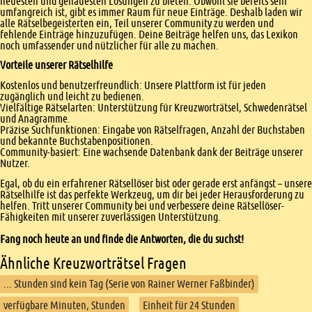
neuesten und genauesten Lösungen zu bieten. Obwohl sie bereits sehr
umfangreich ist, gibt es immer Raum für neue Einträge. Deshalb laden wir
alle Rätselbegeisterten ein, Teil unserer Community zu werden und
fehlende Einträge hinzuzufügen. Deine Beiträge helfen uns, das Lexikon
noch umfassender und nützlicher für alle zu machen.
Vorteile unserer Rätselhilfe
Kostenlos und benutzerfreundlich: Unsere Plattform ist für jeden
zugänglich und leicht zu bedienen.
Vielfältige Rätselarten: Unterstützung für Kreuzworträtsel, Schwedenrätsel
und Anagramme.
Präzise Suchfunktionen: Eingabe von Rätselfragen, Anzahl der Buchstaben
und bekannte Buchstabenpositionen.
Community-basiert: Eine wachsende Datenbank dank der Beiträge unserer
Nutzer.
Egal, ob du ein erfahrener Rätsellöser bist oder gerade erst anfängst – unsere
Rätselhilfe ist das perfekte Werkzeug, um dir bei jeder Herausforderung zu
helfen. Tritt unserer Community bei und verbessere deine Rätsellöser-
Fähigkeiten mit unserer zuverlässigen Unterstützung.
Fang noch heute an und finde die Antworten, die du suchst!
Ähnliche Kreuzworträtsel Fragen
... Stunden sind kein Tag (Serie von Rainer Werner Faßbinder)
verfügbare Minuten, Stunden
Einheit für 24 Stunden