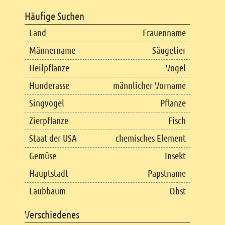
Häufige Suchen
Land
Frauenname
Männername
Säugetier
Heilpflanze
Vogel
Hunderasse
männlicher Vorname
Singvogel
Pflanze
Zierpflanze
Fisch
Staat der USA
chemisches Element
Gemüse
Insekt
Hauptstadt
Papstname
Laubbaum
Obst
Verschiedenes