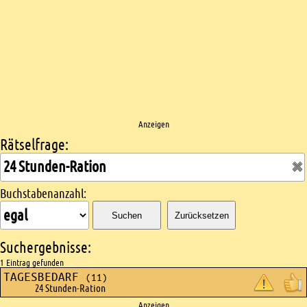
Anzeigen
Rätselfrage:
Kreuzworträtsel suchen
Buchstabenanzahl:
Suchen
Zurücksetzen
Suchergebnisse:
1 Eintrag gefunden
TAGESBEDARF
(11)
24 Stunden-Ration
Anzeigen