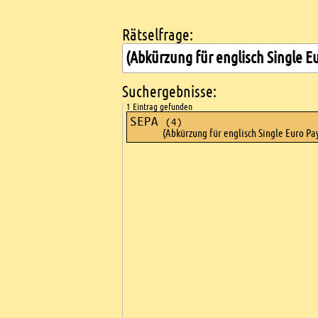
Rätselfrage:
Kreuzworträtsel suchen
Suchergebnisse:
1 Eintrag gefunden
SEPA
(4)
(Abkürzung für englisch Single Euro P
Ads