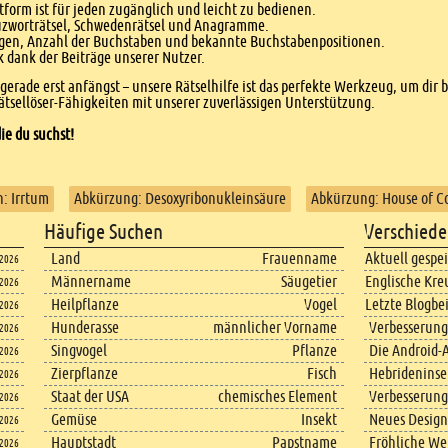
form ist für jeden zugänglich und leicht zu bedienen.
euzworträtsel, Schwedenrätsel und Anagramme.
agen, Anzahl der Buchstaben und bekannte Buchstabenpositionen.
dank der Beiträge unserer Nutzer.
r gerade erst anfängst – unsere Rätselhilfe ist das perfekte Werkzeug, um dir 
tsellöser-Fähigkeiten mit unserer zuverlässigen Unterstützung.
ie du suchst!
h: Irrtum
Abkürzung: Desoxyribonukleinsäure
Abkürzung: House of 
Häufige Suchen
Verschiede
Land
Frauenname
Aktuell gespe
.2026
Männername
Säugetier
Englische Kre
.2026
Heilpflanze
Vogel
Letzte Blogbe
.2026
Hunderasse
männlicher Vorname
Verbesserung
.2026
Singvogel
Pflanze
Die Android-A
.2026
Zierpflanze
Fisch
Hebrideninsel
.2026
Staat der USA
chemisches Element
Verbesserung
.2026
Gemüse
Insekt
Neues Design
.2026
Hauptstadt
Papstname
Fröhliche We
.2026