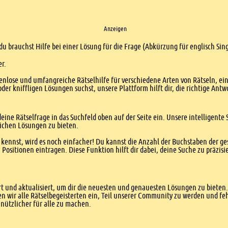
Anzeigen
 du brauchst Hilfe bei einer Lösung für die Frage (Abkürzung für englisch Sin
er.
enlose und umfangreiche Rätselhilfe für verschiedene Arten von Rätseln, ei
er kniffligen Lösungen suchst, unsere Plattform hilft dir, die richtige Antw
eine Rätselfrage in das Suchfeld oben auf der Seite ein. Unsere intelligen
ichen Lösungen zu bieten.
kennst, wird es noch einfacher! Du kannst die Anzahl der Buchstaben der g
sitionen eintragen. Diese Funktion hilft dir dabei, deine Suche zu präzisie
 und aktualisiert, um dir die neuesten und genauesten Lösungen zu bieten. 
n wir alle Rätselbegeisterten ein, Teil unserer Community zu werden und f
nützlicher für alle zu machen.