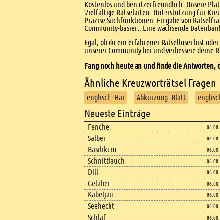
Kostenlos und benutzerfreundlich: Unsere Platt
Vielfältige Rätselarten: Unterstützung für Kr
Präzise Suchfunktionen: Eingabe von Rätselfr
Community-basiert: Eine wachsende Datenbank 
Egal, ob du ein erfahrener Rätsellöser bist ode
unserer Community bei und verbessere deine Rä
Fang noch heute an und finde die Antworten, d
Ähnliche Kreuzworträtsel Fragen
englisch: Hai
Abkürzung: Blatt
englisc
Footer
Neueste Einträge
Footer content
Fenchel
06.08
Salbei
06.08
Basilikum
06.08
Schnittlauch
06.08
Dill
06.08
Gelaber
06.08
Kabeljau
06.08
Seehecht
06.08
Schlaf
06.08