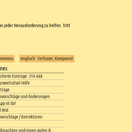
bei jeder Herausforderung zu helfen. Tritt
Commons
englisch: Verfasser, Komponist
nes
icherte Einträge: 314.668
uzworträtsel Hilfe
iträge
svorschläge und Änderungen
pp ist da!
 Nist
vorschläge / Korrekturen
ihnachten und einen guten R...