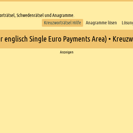
worträtsel, Schwedenrätsel und Anagramme.
Kreuzworträtsel Hilfe
Anagramme lösen
Lösun
r englisch Single Euro Payments Area) • Kreuzwo
Anzeigen