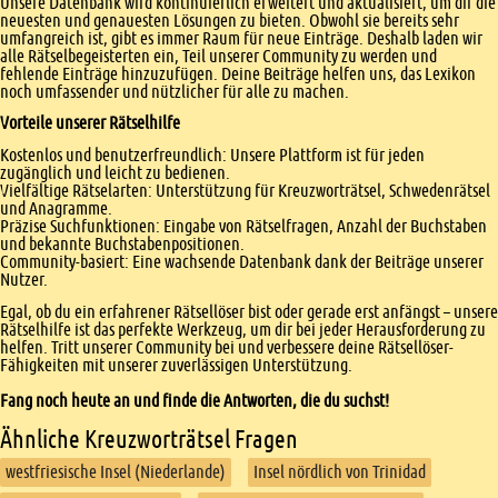
Unsere Datenbank wird kontinuierlich erweitert und aktualisiert, um dir die
neuesten und genauesten Lösungen zu bieten. Obwohl sie bereits sehr
umfangreich ist, gibt es immer Raum für neue Einträge. Deshalb laden wir
alle Rätselbegeisterten ein, Teil unserer Community zu werden und
fehlende Einträge hinzuzufügen. Deine Beiträge helfen uns, das Lexikon
noch umfassender und nützlicher für alle zu machen.
Vorteile unserer Rätselhilfe
Kostenlos und benutzerfreundlich: Unsere Plattform ist für jeden
zugänglich und leicht zu bedienen.
Vielfältige Rätselarten: Unterstützung für Kreuzworträtsel, Schwedenrätsel
und Anagramme.
Präzise Suchfunktionen: Eingabe von Rätselfragen, Anzahl der Buchstaben
und bekannte Buchstabenpositionen.
Community-basiert: Eine wachsende Datenbank dank der Beiträge unserer
Nutzer.
Egal, ob du ein erfahrener Rätsellöser bist oder gerade erst anfängst – unsere
Rätselhilfe ist das perfekte Werkzeug, um dir bei jeder Herausforderung zu
helfen. Tritt unserer Community bei und verbessere deine Rätsellöser-
Fähigkeiten mit unserer zuverlässigen Unterstützung.
Fang noch heute an und finde die Antworten, die du suchst!
Ähnliche Kreuzworträtsel Fragen
westfriesische Insel (Niederlande)
Insel nördlich von Trinidad