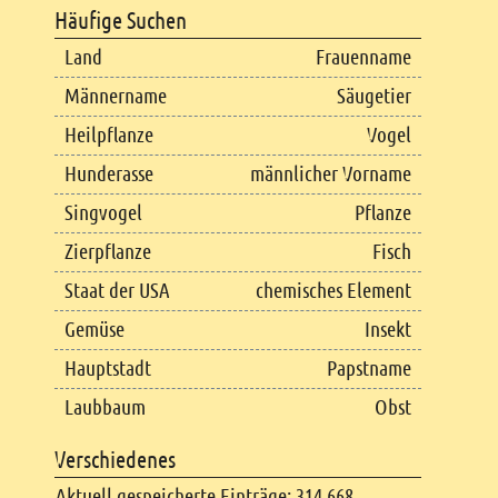
Häufige Suchen
Land
Frauenname
Männername
Säugetier
Heilpflanze
Vogel
Hunderasse
männlicher Vorname
Singvogel
Pflanze
Zierpflanze
Fisch
Staat der USA
chemisches Element
Gemüse
Insekt
Hauptstadt
Papstname
Laubbaum
Obst
Verschiedenes
Aktuell gespeicherte Einträge: 314.668