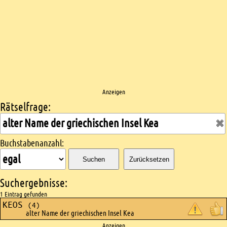
Anzeigen
Rätselfrage:
Kreuzworträtsel suchen
Buchstabenanzahl:
Suchen
Zurücksetzen
Suchergebnisse:
1 Eintrag gefunden
KEOS
(4)
alter Name der griechischen Insel Kea
Anzeigen