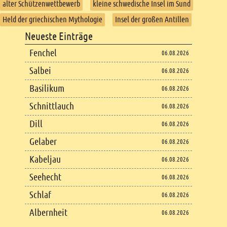
alter Schützenwettbewerb
kleine schwedische Insel im Sund
Held der griechischen Mythologie
Insel der großen Antillen
Footer
Neueste Einträge
Footer content
Fenchel
06.08.2026
Salbei
06.08.2026
Basilikum
06.08.2026
Schnittlauch
06.08.2026
Dill
06.08.2026
Gelaber
06.08.2026
Kabeljau
06.08.2026
Seehecht
06.08.2026
Schlaf
06.08.2026
Albernheit
06.08.2026