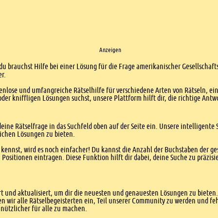
Anzeigen
du brauchst Hilfe bei einer Lösung für die Frage amerikanischer Gesellschaft
er.
enlose und umfangreiche Rätselhilfe für verschiedene Arten von Rätseln, ei
er kniffligen Lösungen suchst, unsere Plattform hilft dir, die richtige Antw
eine Rätselfrage in das Suchfeld oben auf der Seite ein. Unsere intelligen
ichen Lösungen zu bieten.
kennst, wird es noch einfacher! Du kannst die Anzahl der Buchstaben der g
sitionen eintragen. Diese Funktion hilft dir dabei, deine Suche zu präzisie
 und aktualisiert, um dir die neuesten und genauesten Lösungen zu bieten. 
n wir alle Rätselbegeisterten ein, Teil unserer Community zu werden und f
nützlicher für alle zu machen.