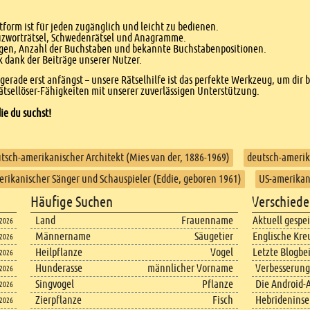
form ist für jeden zugänglich und leicht zu bedienen.
euzworträtsel, Schwedenrätsel und Anagramme.
agen, Anzahl der Buchstaben und bekannte Buchstabenpositionen.
dank der Beiträge unserer Nutzer.
r gerade erst anfängst – unsere Rätselhilfe ist das perfekte Werkzeug, um dir 
tsellöser-Fähigkeiten mit unserer zuverlässigen Unterstützung.
ie du suchst!
tsch-amerikanischer Architekt (Mies van der, 1886-1969)
deutsch-amerik
rikanischer Sänger und Schauspieler (Eddie, geboren 1961)
US-amerikani
Häufige Suchen
Verschiede
Land
Frauenname
Aktuell gespe
.2026
Männername
Säugetier
Englische Kre
.2026
Heilpflanze
Vogel
Letzte Blogbe
.2026
Hunderasse
männlicher Vorname
Verbesserung
.2026
Singvogel
Pflanze
Die Android-A
.2026
Zierpflanze
Fisch
Hebrideninsel
.2026