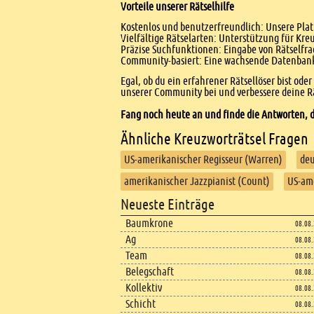
Vorteile unserer Rätselhilfe
Kostenlos und benutzerfreundlich: Unsere Platt
Vielfältige Rätselarten: Unterstützung für Kr
Präzise Suchfunktionen: Eingabe von Rätselfr
Community-basiert: Eine wachsende Datenbank 
Egal, ob du ein erfahrener Rätsellöser bist ode
unserer Community bei und verbessere deine Rä
Fang noch heute an und finde die Antworten, d
Ähnliche Kreuzworträtsel Fragen
US-amerikanischer Regisseur (Warren)
deu
amerikanischer Jazzpianist (Count)
US-ame
Footer
Neueste Einträge
Footer content
Baumkrone
08.08
Ag
08.08
Team
08.08
Belegschaft
08.08
Kollektiv
08.08
Schicht
08.08