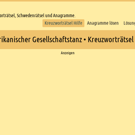
worträtsel, Schwedenrätsel und Anagramme.
Kreuzworträtsel Hilfe
Anagramme lösen
Lösun
ikanischer Gesellschaftstanz • Kreuzworträtsel 
Anzeigen