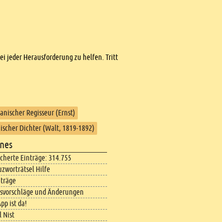
bei jeder Herausforderung zu helfen. Tritt
anischer Regisseur (Ernst)
scher Dichter (Walt, 1819-1892)
nes
icherte Einträge: 314.755
uzworträtsel Hilfe
iträge
svorschläge und Änderungen
pp ist da!
 Nist