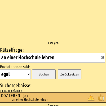
Anzeigen
Rätselfrage:
Kreuzworträtsel suchen
Buchstabenanzahl:
Suchen
Zurücksetzen
Suchergebnisse:
1 Eintrag gefunden
DOZIEREN
(8)
an einer Hochschule lehren
Anzeigen