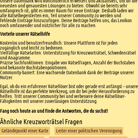
Unsere Datenbank wird kontinuierlich erweitert und aktualisiert, um dir die
neuesten und genauesten Lösungen zu bieten. Obwohl sie bereits sehr
umfangreich ist, gibt es immer Raum für neue Einträge. Deshalb laden wir
alle Rätselbegeisterten ein, Teil unserer Community zu werden und
fehlende Einträge hinzuzufügen. Deine Beiträge helfen uns, das Lexikon
noch umfassender und nützlicher für alle zu machen.
Vorteile unserer Rätselhilfe
Kostenlos und benutzerfreundlich: Unsere Plattform ist für jeden
zugänglich und leicht zu bedienen.
Vielfältige Rätselarten: Unterstützung für Kreuzworträtsel, Schwedenrätsel
und Anagramme.
Präzise Suchfunktionen: Eingabe von Rätselfragen, Anzahl der Buchstaben
und bekannte Buchstabenpositionen.
Community-basiert: Eine wachsende Datenbank dank der Beiträge unserer
Nutzer.
Egal, ob du ein erfahrener Rätsellöser bist oder gerade erst anfängst – unsere
Rätselhilfe ist das perfekte Werkzeug, um dir bei jeder Herausforderung zu
helfen. Tritt unserer Community bei und verbessere deine Rätsellöser-
Fähigkeiten mit unserer zuverlässigen Unterstützung.
Fang noch heute an und finde die Antworten, die du suchst!
Ähnliche Kreuzworträtsel Fragen
Geländepunkt einer Karte
Leiter einer politischen Vereinigung