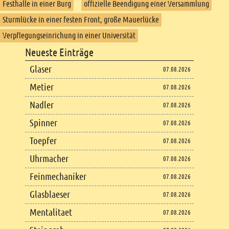
Festhalle in einer Burg
offizielle Beendigung einer Versammlung
Sturmlücke in einer festen Front, große Mauerlücke
Verpflegungseinrichung in einer Universität
Footer
Neueste Einträge
Footer content
Glaser
07.08.2026
Metier
07.08.2026
Nadler
07.08.2026
Spinner
07.08.2026
Toepfer
07.08.2026
Uhrmacher
07.08.2026
Feinmechaniker
07.08.2026
Glasblaeser
07.08.2026
Mentalitaet
07.08.2026