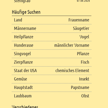
Steingrab
07.08.2026
Häufige Suchen
Land
Frauenname
Männername
Säugetier
Heilpflanze
Vogel
Hunderasse
männlicher Vorname
Singvogel
Pflanze
Zierpflanze
Fisch
Staat der USA
chemisches Element
Gemüse
Insekt
Hauptstadt
Papstname
Laubbaum
Obst
Verschiedenes