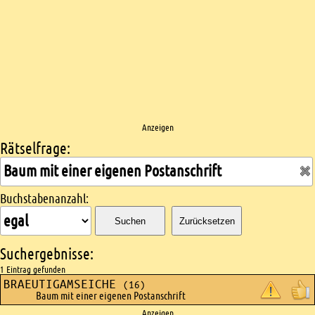
Anzeigen
Rätselfrage:
Kreuzworträtsel suchen
Buchstabenanzahl:
Suchen
Zurücksetzen
Suchergebnisse:
1 Eintrag gefunden
BRAEUTIGAMSEICHE
(16)
Baum mit einer eigenen Postanschrift
Anzeigen