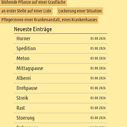
blühende Pflanze auf einer Grasfläche
an erster Stelle auf einer Liste
Lockerung einer Situation
Pflegerinnen einer Krankenanstalt, eines Krankenhauses
Footer
Neueste Einträge
Footer content
Horner
03.08.2026
Spedition
03.08.2026
Meton
03.08.2026
Mittagspause
03.08.2026
Alberei
03.08.2026
Drehpause
03.08.2026
Streik
03.08.2026
Rast
03.08.2026
Stoerung
03.08.2026