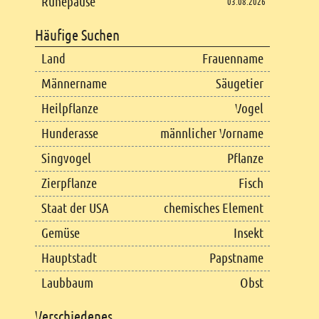
Ruhepause
03.08.2026
Häufige Suchen
Land
Frauenname
Männername
Säugetier
Heilpflanze
Vogel
Hunderasse
männlicher Vorname
Singvogel
Pflanze
Zierpflanze
Fisch
Staat der USA
chemisches Element
Gemüse
Insekt
Hauptstadt
Papstname
Laubbaum
Obst
Verschiedenes