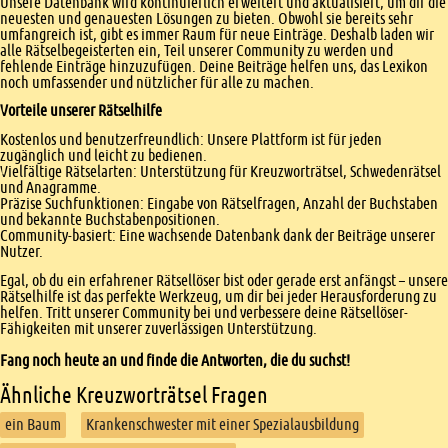
Unsere Datenbank wird kontinuierlich erweitert und aktualisiert, um dir die
neuesten und genauesten Lösungen zu bieten. Obwohl sie bereits sehr
umfangreich ist, gibt es immer Raum für neue Einträge. Deshalb laden wir
alle Rätselbegeisterten ein, Teil unserer Community zu werden und
fehlende Einträge hinzuzufügen. Deine Beiträge helfen uns, das Lexikon
noch umfassender und nützlicher für alle zu machen.
Vorteile unserer Rätselhilfe
Kostenlos und benutzerfreundlich: Unsere Plattform ist für jeden
zugänglich und leicht zu bedienen.
Vielfältige Rätselarten: Unterstützung für Kreuzworträtsel, Schwedenrätsel
und Anagramme.
Präzise Suchfunktionen: Eingabe von Rätselfragen, Anzahl der Buchstaben
und bekannte Buchstabenpositionen.
Community-basiert: Eine wachsende Datenbank dank der Beiträge unserer
Nutzer.
Egal, ob du ein erfahrener Rätsellöser bist oder gerade erst anfängst – unsere
Rätselhilfe ist das perfekte Werkzeug, um dir bei jeder Herausforderung zu
helfen. Tritt unserer Community bei und verbessere deine Rätsellöser-
Fähigkeiten mit unserer zuverlässigen Unterstützung.
Fang noch heute an und finde die Antworten, die du suchst!
Ähnliche Kreuzworträtsel Fragen
ein Baum
Krankenschwester mit einer Spezialausbildung