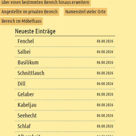
über einen bestimmten Bereich hinaus erweitern
Angestellte im privaten Bereich
Namensteil vieler Orte
Bereich im Möbelhaus
Footer
Neueste Einträge
Footer content
Fenchel
06.08.2026
Salbei
06.08.2026
Basilikum
06.08.2026
Schnittlauch
06.08.2026
Dill
06.08.2026
Gelaber
06.08.2026
Kabeljau
06.08.2026
Seehecht
06.08.2026
Schlaf
06.08.2026