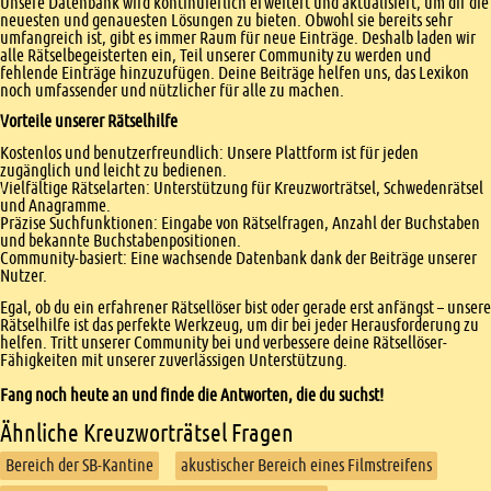
Unsere Datenbank wird kontinuierlich erweitert und aktualisiert, um dir die
neuesten und genauesten Lösungen zu bieten. Obwohl sie bereits sehr
umfangreich ist, gibt es immer Raum für neue Einträge. Deshalb laden wir
alle Rätselbegeisterten ein, Teil unserer Community zu werden und
fehlende Einträge hinzuzufügen. Deine Beiträge helfen uns, das Lexikon
noch umfassender und nützlicher für alle zu machen.
Vorteile unserer Rätselhilfe
Kostenlos und benutzerfreundlich: Unsere Plattform ist für jeden
zugänglich und leicht zu bedienen.
Vielfältige Rätselarten: Unterstützung für Kreuzworträtsel, Schwedenrätsel
und Anagramme.
Präzise Suchfunktionen: Eingabe von Rätselfragen, Anzahl der Buchstaben
und bekannte Buchstabenpositionen.
Community-basiert: Eine wachsende Datenbank dank der Beiträge unserer
Nutzer.
Egal, ob du ein erfahrener Rätsellöser bist oder gerade erst anfängst – unsere
Rätselhilfe ist das perfekte Werkzeug, um dir bei jeder Herausforderung zu
helfen. Tritt unserer Community bei und verbessere deine Rätsellöser-
Fähigkeiten mit unserer zuverlässigen Unterstützung.
Fang noch heute an und finde die Antworten, die du suchst!
Ähnliche Kreuzworträtsel Fragen
Bereich der SB-Kantine
akustischer Bereich eines Filmstreifens