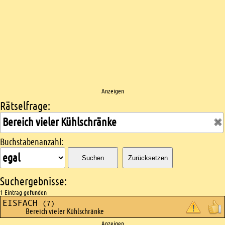
Anzeigen
Rätselfrage:
Kreuzworträtsel suchen
Buchstabenanzahl:
Suchen
Zurücksetzen
Suchergebnisse:
1 Eintrag gefunden
EISFACH
(7)
Bereich vieler Kühlschränke
Anzeigen