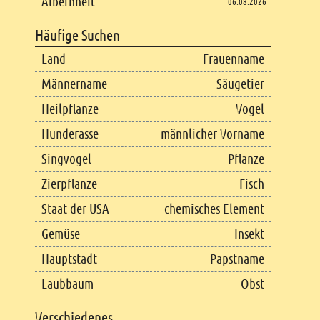
Albernheit
06.08.2026
Häufige Suchen
Land
Frauenname
Männername
Säugetier
Heilpflanze
Vogel
Hunderasse
männlicher Vorname
Singvogel
Pflanze
Zierpflanze
Fisch
Staat der USA
chemisches Element
Gemüse
Insekt
Hauptstadt
Papstname
Laubbaum
Obst
Verschiedenes