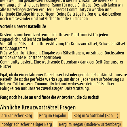
neuesten und genauesten Lösungen zu bieten. Obwohl sie bereits sehr
umfangreich ist, gibt es immer Raum für neue Einträge. Deshalb laden wir
alle Rätselbegeisterten ein, Teil unserer Community zu werden und
fehlende Einträge hinzuzufügen. Deine Beiträge helfen uns, das Lexikon
noch umfassender und nützlicher für alle zu machen.
Vorteile unserer Rätselhilfe
Kostenlos und benutzerfreundlich: Unsere Plattform ist für jeden
zugänglich und leicht zu bedienen.
Vielfältige Rätselarten: Unterstützung für Kreuzworträtsel, Schwedenrätsel
und Anagramme.
Präzise Suchfunktionen: Eingabe von Rätselfragen, Anzahl der Buchstaben
und bekannte Buchstabenpositionen.
Community-basiert: Eine wachsende Datenbank dank der Beiträge unserer
Nutzer.
Egal, ob du ein erfahrener Rätsellöser bist oder gerade erst anfängst – unsere
Rätselhilfe ist das perfekte Werkzeug, um dir bei jeder Herausforderung zu
helfen. Tritt unserer Community bei und verbessere deine Rätsellöser-
Fähigkeiten mit unserer zuverlässigen Unterstützung.
Fang noch heute an und finde die Antworten, die du suchst!
Ähnliche Kreuzworträtsel Fragen
afrikanischer Berg
Berg im Engadin
Berg in Schottland (Ben ...)
nordgriechischer heiliger Berg
Berg im Hegau (Baden-Württemberg)