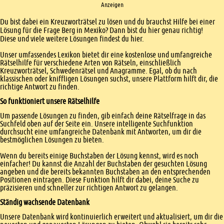
Anzeigen
Einleitung
Du bist dabei ein Kreuzworträtsel zu lösen und du brauchst Hilfe bei einer
Lösung für die Frage Berg in Mexiko? Dann bist du hier genau richtig!
Diese und viele weitere Lösungen findest du hier.
Unser umfassendes Lexikon bietet dir eine kostenlose und umfangreiche
Rätselhilfe für verschiedene Arten von Rätseln, einschließlich
Kreuzworträtsel, Schwedenrätsel und Anagramme. Egal, ob du nach
klassischen oder kniffligen Lösungen suchst, unsere Plattform hilft dir, die
richtige Antwort zu finden.
So funktioniert unsere Rätselhilfe
Um passende Lösungen zu finden, gib einfach deine Rätselfrage in das
Suchfeld oben auf der Seite ein. Unsere intelligente Suchfunktion
durchsucht eine umfangreiche Datenbank mit Antworten, um dir die
bestmöglichen Lösungen zu bieten.
Wenn du bereits einige Buchstaben der Lösung kennst, wird es noch
einfacher! Du kannst die Anzahl der Buchstaben der gesuchten Lösung
angeben und die bereits bekannten Buchstaben an den entsprechenden
Positionen eintragen. Diese Funktion hilft dir dabei, deine Suche zu
präzisieren und schneller zur richtigen Antwort zu gelangen.
Ständig wachsende Datenbank
Unsere Datenbank wird kontinuierlich erweitert und aktualisiert, um dir die