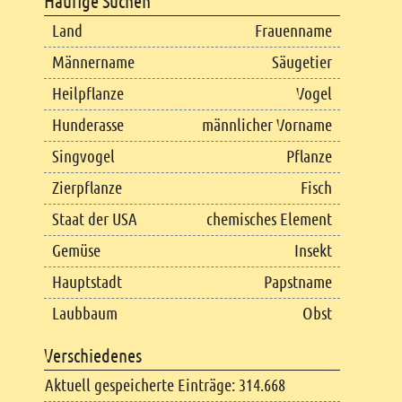
Häufige Suchen
Land
Frauenname
Männername
Säugetier
Heilpflanze
Vogel
Hunderasse
männlicher Vorname
Singvogel
Pflanze
Zierpflanze
Fisch
Staat der USA
chemisches Element
Gemüse
Insekt
Hauptstadt
Papstname
Laubbaum
Obst
Verschiedenes
Aktuell gespeicherte Einträge: 314.668