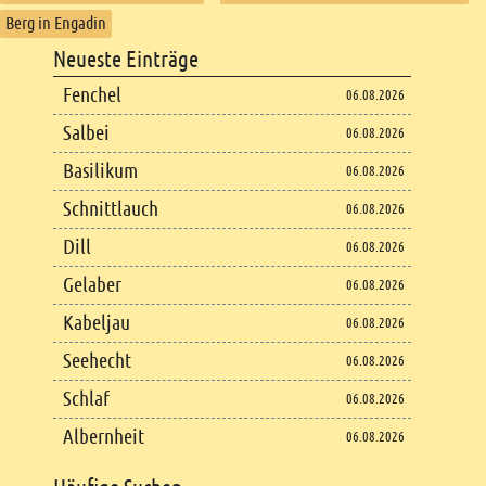
Berg in Engadin
Footer
Neueste Einträge
Footer content
Fenchel
06.08.2026
Salbei
06.08.2026
Basilikum
06.08.2026
Schnittlauch
06.08.2026
Dill
06.08.2026
Gelaber
06.08.2026
Kabeljau
06.08.2026
Seehecht
06.08.2026
Schlaf
06.08.2026
Albernheit
06.08.2026