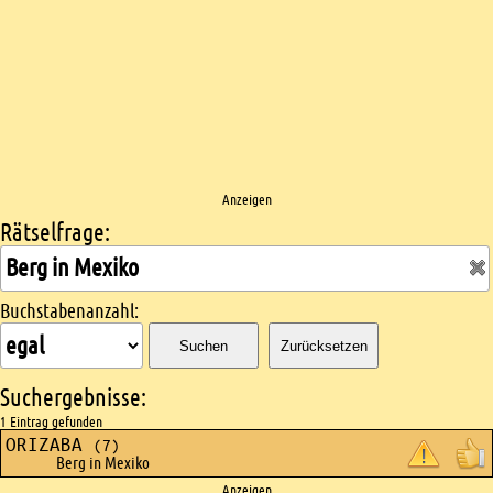
Anzeigen
Rätselfrage:
Kreuzworträtsel suchen
Buchstabenanzahl:
Suchen
Zurücksetzen
Suchergebnisse:
1 Eintrag gefunden
ORIZABA
(7)
Berg in Mexiko
Anzeigen