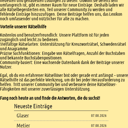
neuesten und genauesten Lösungen zu bieten. Obwohl sie bereits sehr
umfangreich ist, gibt es immer Raum für neue Einträge. Deshalb laden wir
alle Rätselbegeisterten ein, Teil unserer Community zu werden und
fehlende Einträge hinzuzufügen. Deine Beiträge helfen uns, das Lexikon
noch umfassender und nützlicher für alle zu machen.
Vorteile unserer Rätselhilfe
Kostenlos und benutzerfreundlich: Unsere Plattform ist für jeden
zugänglich und leicht zu bedienen.
Vielfältige Rätselarten: Unterstützung für Kreuzworträtsel, Schwedenrätsel
und Anagramme.
Präzise Suchfunktionen: Eingabe von Rätselfragen, Anzahl der Buchstaben
und bekannte Buchstabenpositionen.
Community-basiert: Eine wachsende Datenbank dank der Beiträge unserer
Nutzer.
Egal, ob du ein erfahrener Rätsellöser bist oder gerade erst anfängst – unsere
Rätselhilfe ist das perfekte Werkzeug, um dir bei jeder Herausforderung zu
helfen. Tritt unserer Community bei und verbessere deine Rätsellöser-
Fähigkeiten mit unserer zuverlässigen Unterstützung.
Fang noch heute an und finde die Antworten, die du suchst!
Footer
Neueste Einträge
Footer content
Glaser
07.08.2026
Metier
07.08.2026