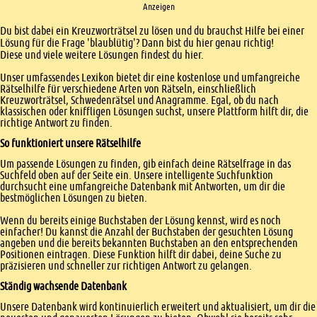
Anzeigen
Einleitung
Du bist dabei ein Kreuzworträtsel zu lösen und du brauchst Hilfe bei einer
Lösung für die Frage 'blaublütig'? Dann bist du hier genau richtig!
Diese und viele weitere Lösungen findest du hier.
Unser umfassendes Lexikon bietet dir eine kostenlose und umfangreiche
Rätselhilfe für verschiedene Arten von Rätseln, einschließlich
Kreuzworträtsel, Schwedenrätsel und Anagramme. Egal, ob du nach
klassischen oder kniffligen Lösungen suchst, unsere Plattform hilft dir, die
richtige Antwort zu finden.
So funktioniert unsere Rätselhilfe
Um passende Lösungen zu finden, gib einfach deine Rätselfrage in das
Suchfeld oben auf der Seite ein. Unsere intelligente Suchfunktion
durchsucht eine umfangreiche Datenbank mit Antworten, um dir die
bestmöglichen Lösungen zu bieten.
Wenn du bereits einige Buchstaben der Lösung kennst, wird es noch
einfacher! Du kannst die Anzahl der Buchstaben der gesuchten Lösung
angeben und die bereits bekannten Buchstaben an den entsprechenden
Positionen eintragen. Diese Funktion hilft dir dabei, deine Suche zu
präzisieren und schneller zur richtigen Antwort zu gelangen.
Ständig wachsende Datenbank
Unsere Datenbank wird kontinuierlich erweitert und aktualisiert, um dir die