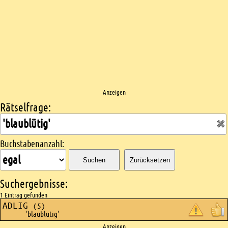
Anzeigen
Rätselfrage:
Kreuzworträtsel suchen
Buchstabenanzahl:
Suchen
Zurücksetzen
Suchergebnisse:
1 Eintrag gefunden
ADLIG
(5)
'blaublütig'
Anzeigen